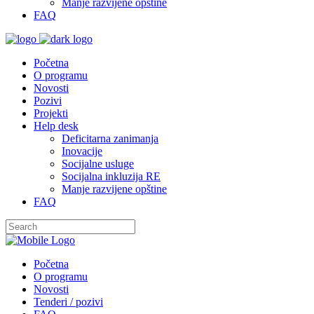
Manje razvijene opštine
FAQ
Početna
O programu
Novosti
Pozivi
Projekti
Help desk
Deficitarna zanimanja
Inovacije
Socijalne usluge
Socijalna inkluzija RE
Manje razvijene opštine
FAQ
Početna
O programu
Novosti
Tenderi / pozivi