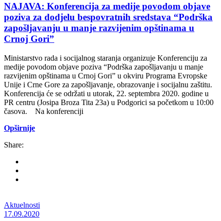
NAJAVA: Konferencija za medije povodom objave
poziva za dodjelu bespovratnih sredstava “Podrška
zapošljavanju u manje razvijenim opštinama u
Crnoj Gori”
Ministarstvo rada i socijalnog staranja organizuje Konferenciju za
medije povodom objave poziva “Podrška zapošljavanju u manje
razvijenim opštinama u Crnoj Gori” u okviru Programa Evropske
Unije i Crne Gore za zapošljavanje, obrazovanje i socijalnu zaštitu.
Konferencija će se održati u utorak, 22. septembra 2020. godine u
PR centru (Josipa Broza Tita 23a) u Podgorici sa početkom u 10:00
časova. Na konferenciji
Opširnije
Share:
Aktuelnosti
17.09.2020