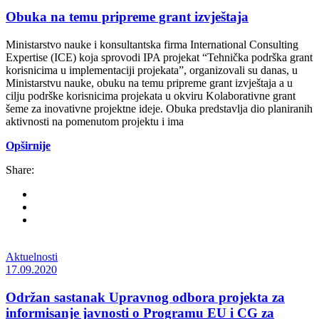
Obuka na temu pripreme grant izvještaja
Ministarstvo nauke i konsultantska firma International Consulting
Expertise (ICE) koja sprovodi IPA projekat “Tehnička podrška grant
korisnicima u implementaciji projekata”, organizovali su danas, u
Ministarstvu nauke, obuku na temu pripreme grant izvještaja a u
cilju podrške korisnicima projekata u okviru Kolaborativne grant
šeme za inovativne projektne ideje. Obuka predstavlja dio planiranih
aktivnosti na pomenutom projektu i ima
Opširnije
Share:
Aktuelnosti
17.09.2020
Održan sastanak Upravnog odbora projekta za
informisanje javnosti o Programu EU i CG za