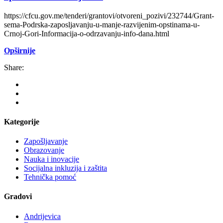
https://cfcu.gov.me/tenderi/grantovi/otvoreni_pozivi/232744/Grant-
sema-Podrska-zaposljavanju-u-manje-razvijenim-opstinama-u-
Crnoj-Gori-Informacija-o-odrzavanju-info-dana.html
Opširnije
Share:
Kategorije
Zapošljavanje
Obrazovanje
Nauka i inovacije
Socijalna inkluzija i zaštita
Tehnička pomoć
Gradovi
Andrijevica