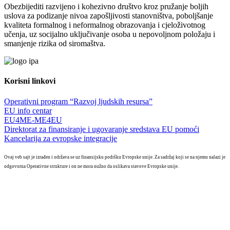
Obezbijediti razvijeno i kohezivno društvo kroz pružanje boljih
uslova za podizanje nivoa zapošljivosti stanovništva, poboljšanje
kvaliteta formalnog i neformalnog obrazovanja i cjeloživotnog
učenja, uz socijalno uključivanje osoba u nepovoljnom položaju i
smanjenje rizika od siromaštva.
Korisni linkovi
Operativni program “Razvoj ljudskih resursa”
EU info centar
EU4ME-ME4EU
Direktorat za finansiranje i ugovaranje sredstava EU pomoći
Kancelarija za evropske integracije
Ovaj veb sajt je izrađen i održava se uz finansijsku podršku Evropske unije. Za sadržaj koji se na njemu nalazi je
odgovorna Operativne strukture i on ne mora nužno da oslikava stavove Evropske unije.