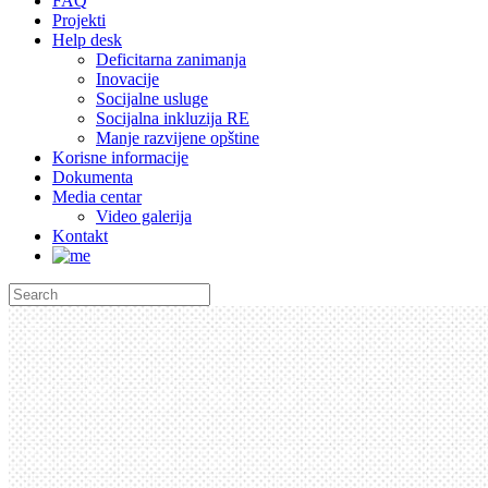
FAQ
Projekti
Help desk
Deficitarna zanimanja
Inovacije
Socijalne usluge
Socijalna inkluzija RE
Manje razvijene opštine
Korisne informacije
Dokumenta
Media centar
Video galerija
Kontakt