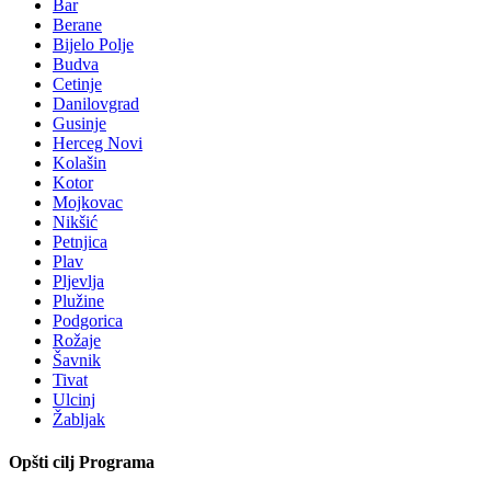
Bar
Berane
Bijelo Polje
Budva
Cetinje
Danilovgrad
Gusinje
Herceg Novi
Kolašin
Kotor
Mojkovac
Nikšić
Petnjica
Plav
Pljevlja
Plužine
Podgorica
Rožaje
Šavnik
Tivat
Ulcinj
Žabljak
Opšti cilj Programa