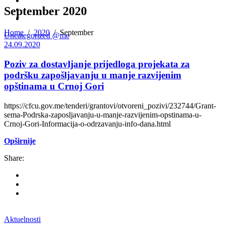
September 2020
Home
/
2020
/
September
Uncategorized @me
24.09.2020
Poziv za dostavljanje prijedloga projekata za
podršku zapošljavanju u manje razvijenim
opštinama u Crnoj Gori
https://cfcu.gov.me/tenderi/grantovi/otvoreni_pozivi/232744/Grant-
sema-Podrska-zaposljavanju-u-manje-razvijenim-opstinama-u-
Crnoj-Gori-Informacija-o-odrzavanju-info-dana.html
Opširnije
Share:
Aktuelnosti