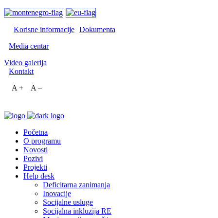
Korisne informacije
Dokumenta
Media centar
Video galerija
Kontakt
A +
A –
Početna
O programu
Novosti
Pozivi
Projekti
Help desk
Deficitarna zanimanja
Inovacije
Socijalne usluge
Socijalna inkluzija RE