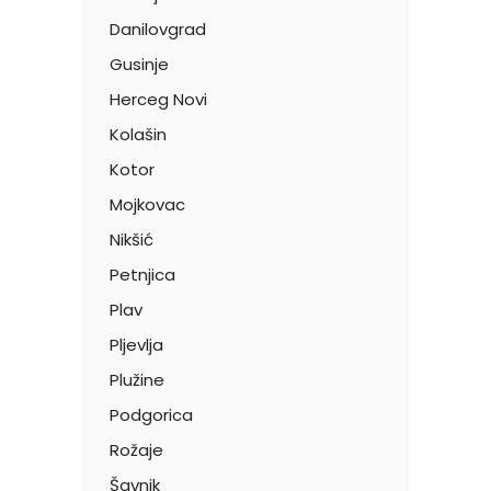
Danilovgrad
Gusinje
Herceg Novi
Kolašin
Kotor
Mojkovac
Nikšić
Petnjica
Plav
Pljevlja
Plužine
Podgorica
Rožaje
Šavnik