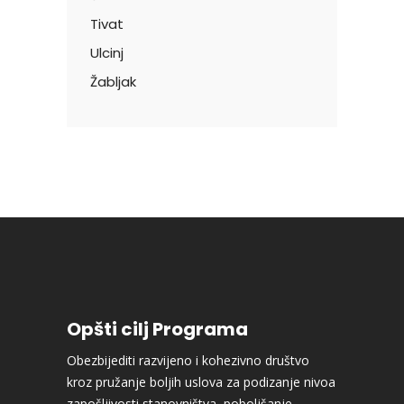
Tivat
Ulcinj
Žabljak
Opšti cilj Programa
Obezbijediti razvijeno i kohezivno društvo
kroz pružanje boljih uslova za podizanje nivoa
zapošljivosti stanovništva, poboljšanje