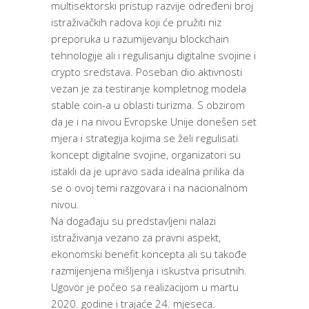
multisektorski pristup razvije određeni broj
istraživačkih radova koji će pružiti niz
preporuka u razumijevanju blockchain
tehnologije ali i regulisanju digitalne svojine i
crypto sredstava. Poseban dio aktivnosti
vezan je za testiranje kompletnog modela
stable coin-a u oblasti turizma. S obzirom
da je i na nivou Evropske Unije donešen set
mjera i strategija kojima se želi regulisati
koncept digitalne svojine, organizatori su
istakli da je upravo sada idealna prilika da
se o ovoj temi razgovara i na nacionalnom
nivou.
Na događaju su predstavljeni nalazi
istraživanja vezano za pravni aspekt,
ekonomski benefit koncepta ali su takođe
razmijenjena mišljenja i iskustva prisutnih.
Ugovor je počeo sa realizacijom u martu
2020. godine i trajaće 24. mjeseca.