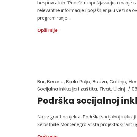
bespovratnih “Podrška zapošljavanju u manje raz
relevantne informacije i pojašnjenja u vezi sa o
programiranje
Opširnije
Bar
,
Berane
,
Bijelo Polje
,
Budva
,
Cetinje
,
Her
Socijalna inkluzija i zaštita
,
Tivat
,
Ulcinj
08
Podrška socijalnoj ink
Naziv grant projekta: Podrška socijalnoj inkluzij
Selbsthilfe Montenegro Vrsta projekta: Grant 
Opširnije