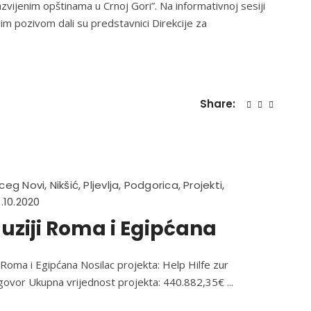
vijenim opštinama u Crnoj Gori”. Na informativnoj sesiji
vim pozivom dali su predstavnici Direkcije za
Share:
ceg Novi
,
Nikšić
,
Pljevlja
,
Podgorica
,
Projekti
,
.10.2020
luziji Roma i Egipćana
i Roma i Egipćana Nosilac projekta: Help Hilfe zur
ugovor Ukupna vrijednost projekta: 440.882,35€