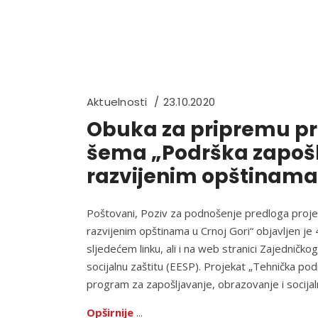
Aktuelnosti
23.10.2020
Obuka za pripremu pr
šema „Podrška zapoš
razvijenim opštinama 
Poštovani, Poziv za podnošenje predloga proje
razvijenim opštinama u Crnoj Gori“ objavljen j
sljedećem linku, ali i na web stranici Zajedni
socijalnu zaštitu (EESP). Projekat „Tehnička pod
program za zapošljavanje, obrazovanje i socija
Opširnije