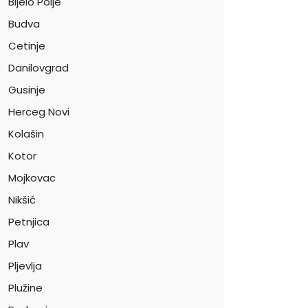
Bijelo Polje
Budva
Cetinje
Danilovgrad
Gusinje
Herceg Novi
Kolašin
Kotor
Mojkovac
Nikšić
Petnjica
Plav
Pljevlja
Plužine