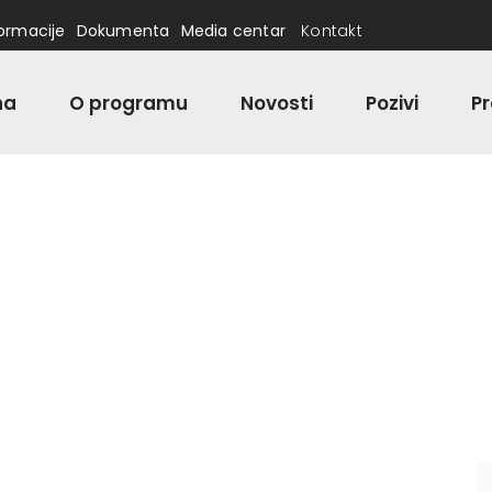
formacije
Dokumenta
Media centar
Kontakt
na
O programu
Novosti
Pozivi
Pr