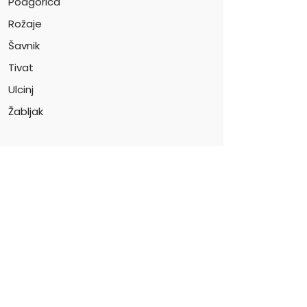
Podgorica
Rožaje
Šavnik
Tivat
Ulcinj
Žabljak