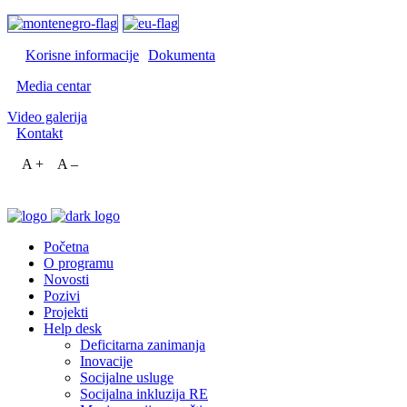
Korisne informacije
Dokumenta
Media centar
Video galerija
Kontakt
A +
A –
Početna
O programu
Novosti
Pozivi
Projekti
Help desk
Deficitarna zanimanja
Inovacije
Socijalne usluge
Socijalna inkluzija RE