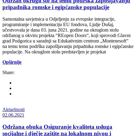
Održan okrugli sto na temu podrška zapošljavanju
pripadnika romske i egipćanske populacije
Samostalna savjetnica u Odjeljenju za evropske integracije,
programiranje i implementaciju EU fondova, Ljulje Dušaj,
učestvovala je dana 03. juna 2021. godine na okruglom stolu
održanog u okviru projekta “REopen Doors“, koji sprovodi Glavni
grad Podgorica u saradnji sa Edukativnim centrom „Montenesoft”
na temu temu podrška zapošljavanju pripadnika romske i egipćanske
populacije. Na okruglom stolu predstavljen je projekat
Opširnije
Share:
Aktuelnosti
02.06.2021
Održana obuka Osiguranje kvaliteta usluga
socijalne i dječje zaštite na lokalnom nivou i