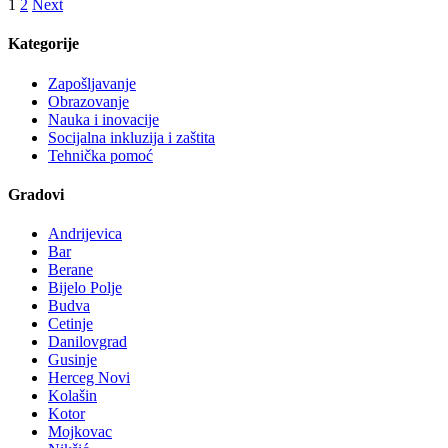
1
2
Next
Kategorije
Zapošljavanje
Obrazovanje
Nauka i inovacije
Socijalna inkluzija i zaštita
Tehnička pomoć
Gradovi
Andrijevica
Bar
Berane
Bijelo Polje
Budva
Cetinje
Danilovgrad
Gusinje
Herceg Novi
Kolašin
Kotor
Mojkovac