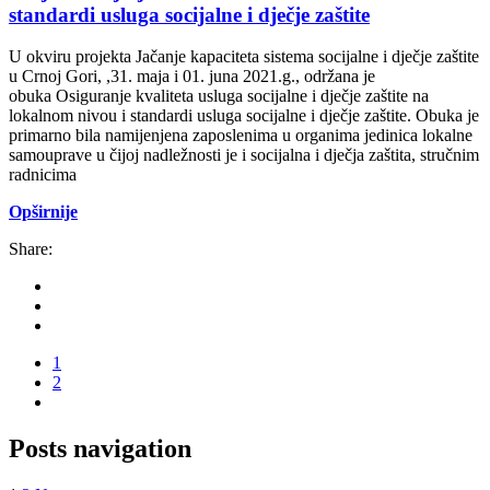
standardi usluga socijalne i dječje zaštite
U okviru projekta Jačanje kapaciteta sistema socijalne i dječje zaštite
u Crnoj Gori, ,31. maja i 01. juna 2021.g., održana je
obuka Osiguranje kvaliteta usluga socijalne i dječje zaštite na
lokalnom nivou i standardi usluga socijalne i dječje zaštite. Obuka je
primarno bila namijenjena zaposlenima u organima jedinica lokalne
samouprave u čijoj nadležnosti je i socijalna i dječja zaštita, stručnim
radnicima
Opširnije
Share:
1
2
Posts navigation