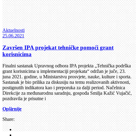
Aktuelnosti
25.06.2021
Završen IPA projekat tehničke pomoći grant
korisnicima
Finalni sastanak Upravnog odbora IPA projekta „Tehnička podrška
grant korisnicima u implementaciji projekata“ održan je juče, 23.
juna 2021. godine, u Ministarstvu prosvjete, nauke, kulture i sporta.
Sastanak je bio prilika za diskusiju na temu realizovanih aktivnosti,
postignutih indikatora kao i preporuka za dalji period. Načelnica
Direkcije za međunarodnu saradnju, gospođa Smilja Kažić Vujačić,
pozdravila je prisutne i
Opširnije
Share: