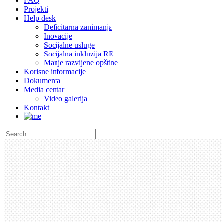
FAQ
Projekti
Help desk
Deficitarna zanimanja
Inovacije
Socijalne usluge
Socijalna inkluzija RE
Manje razvijene opštine
Korisne informacije
Dokumenta
Media centar
Video galerija
Kontakt