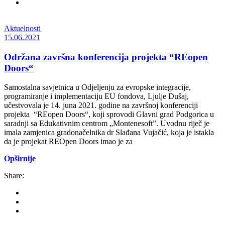
Aktuelnosti
15.06.2021
Održana završna konferencija projekta “REopen
Doors“
Samostalna savjetnica u Odjeljenju za evropske integracije,
programiranje i implementaciju EU fondova, Ljulje Dušaj,
učestvovala je 14. juna 2021. godine na završnoj konferenciji
projekta “REopen Doors“, koji sprovodi Glavni grad Podgorica u
saradnji sa Edukativnim centrom „Montenesoft”. Uvodnu riječ je
imala zamjenica gradonačelnika dr Slađana Vujačić, koja je istakla
da je projekat REOpen Doors imao je za
Opširnije
Share: