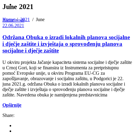
June 2021
Home
/
2021
/
June
Aktuelnosti
22.06.2021
Održana Obuka o izradi lokalnih planova socijalne
i dječje zaštite i izvještaja o sprovođenju planova
socijalne i dječje zaštite
U okviru projekta Jačanje kapaciteta sistema socijalne i dječje zaštite
u Crnoj Gori, koji se finansira iz Instrumenta za pretpristupnu
pomoć Evropske unije, u okviru Programa EU-CG za
zapošljavanje, obrazovanje i socijalnu zaštitu, u Podgorici je 22.
juna 2021.g. održana Obuka o izradi lokalnih planova socijalne i
dječje zaštite i izvještaja o sprovođenju planova socijalne i dječje
zaštite. Navedena obuka je namijenjena predstavnicima
Opširnije
Share: