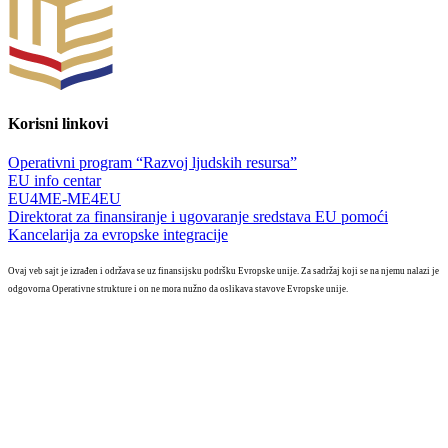
Korisni linkovi
Operativni program “Razvoj ljudskih resursa”
EU info centar
EU4ME-ME4EU
Direktorat za finansiranje i ugovaranje sredstava EU pomoći
Kancelarija za evropske integracije
Ovaj veb sajt je izrađen i održava se uz finansijsku podršku Evropske unije. Za sadržaj koji se na njemu nalazi je
odgovorna Operativne strukture i on ne mora nužno da oslikava stavove Evropske unije.