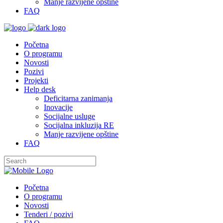
Manje razvijene opštine
FAQ
Početna
O programu
Novosti
Pozivi
Projekti
Help desk
Deficitarna zanimanja
Inovacije
Socijalne usluge
Socijalna inkluzija RE
Manje razvijene opštine
FAQ
Početna
O programu
Novosti
Tenderi / pozivi