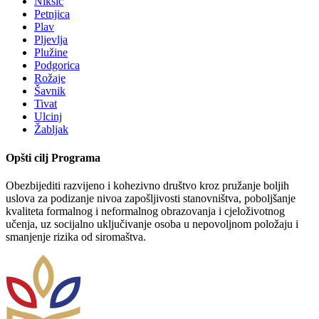
Nikšić
Petnjica
Plav
Pljevlja
Plužine
Podgorica
Rožaje
Šavnik
Tivat
Ulcinj
Žabljak
Opšti cilj Programa
Obezbijediti razvijeno i kohezivno društvo kroz pružanje boljih
uslova za podizanje nivoa zapošljivosti stanovništva, poboljšanje
kvaliteta formalnog i neformalnog obrazovanja i cjeloživotnog
učenja, uz socijalno uključivanje osoba u nepovoljnom položaju i
smanjenje rizika od siromaštva.