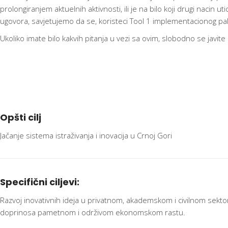
prolongiranjem aktuelnih aktivnosti, ili je na bilo koji drugi nacin u
ugovora, savjetujemo da se, koristeci Tool 1 implementacionog pak
Ukoliko imate bilo kakvih pitanja u vezi sa ovim, slobodno se javit
Opšti
cilj
Jačanje sistema istraživanja i inovacija u Crnoj Gori
Specifični
ciljevi:
Razvoj inovativnih ideja u privatnom, akademskom i civilnom sektoru
doprinosa pametnom i održivom ekonomskom rastu.