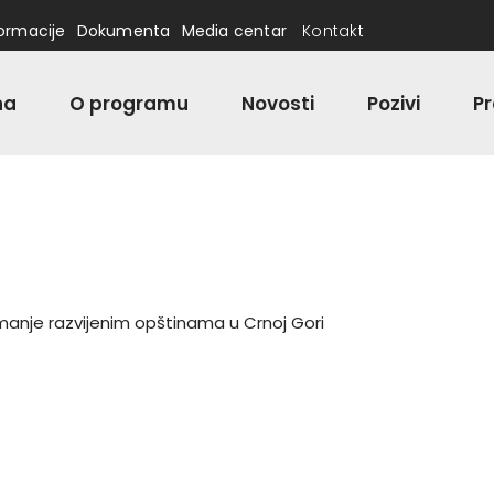
formacije
Dokumenta
Media centar
Kontakt
na
O programu
Novosti
Pozivi
Pr
manje razvijenim opštinama u Crnoj Gori