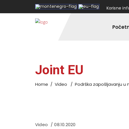
Korisne in
Počet
Joint EU
Home
/
Video
/
Podrška zapošljavanju u 
Video
08.10.2020