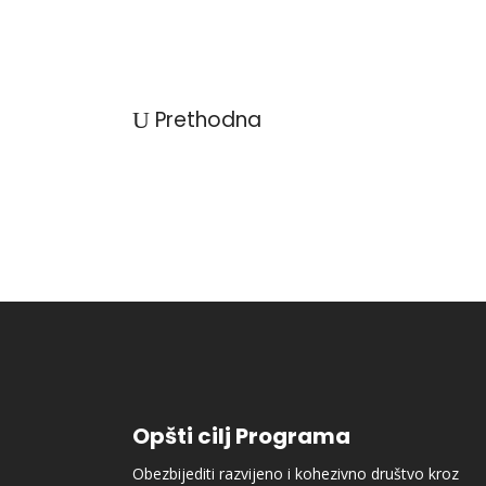
Prethodna
Opšti cilj Programa
Obezbijediti razvijeno i kohezivno društvo kroz