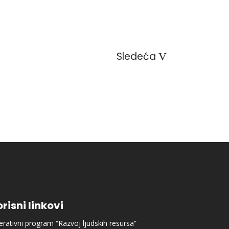
Sledeća
risni linkovi
rativni program “Razvoj ljudskih resursa”