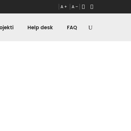
A +
A –
ojekti
Help desk
FAQ