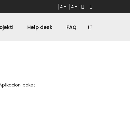
A +
A –
ojekti
Help desk
FAQ
plikacioni paket