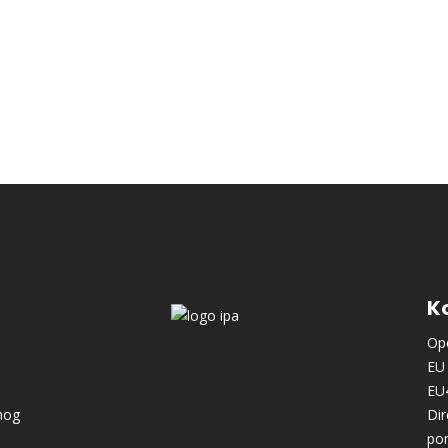
Ko
Ope
EU 
EU
nog
Dir
po