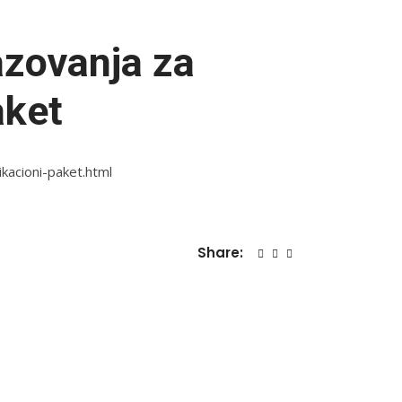
azovanja za
aket
kacioni-paket.html
Share: