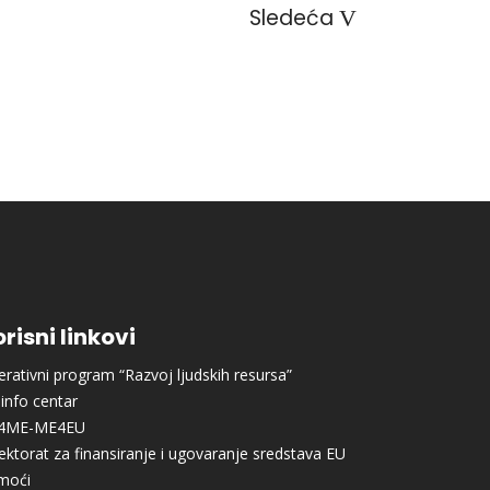
Sledeća
risni linkovi
rativni program “Razvoj ljudskih resursa”
info centar
4ME-ME4EU
ektorat za finansiranje i ugovaranje sredstava EU
moći