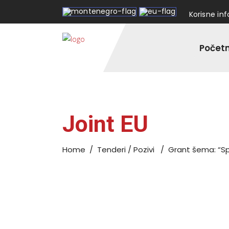
Korisne in
Počet
Joint EU
Home
/
Tenderi / Pozivi
/
Grant šema: “Sp