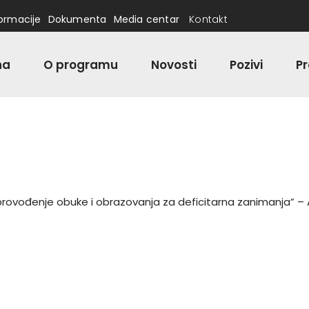
formacije
Dokumenta
Media centar
Kontakt
na
O programu
Novosti
Pozivi
Pr
rovođenje obuke i obrazovanja za deficitarna zanimanja” – A