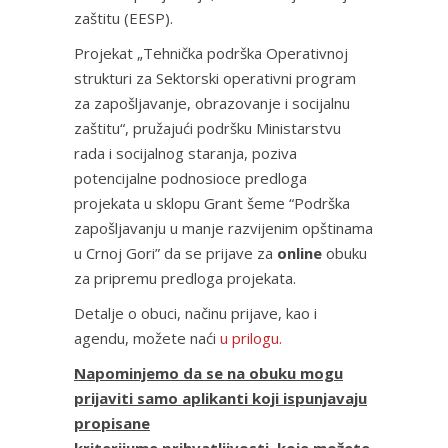
zaštitu (EESP).
Projekat „Tehnička podrška Operativnoj
strukturi za Sektorski operativni program
za zapošljavanje, obrazovanje i socijalnu
zaštitu“, pružajući podršku Ministarstvu
rada i socijalnog staranja, poziva
potencijalne podnosioce predloga
projekata u sklopu Grant šeme “Podrška
zapošljavanju u manje razvijenim opštinama
u Crnoj Gori” da se prijave za
online
obuku
za pripremu predloga projekata.
Detalje o obuci, načinu prijave, kao i
agendu, možete naći
u prilogu.
Napominjemo da se na obuku mogu
prijaviti samo aplikanti koji ispunjavaju
propisane