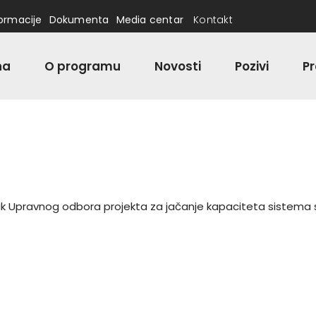
formacije
Dokumenta
Media centar
Kontakt
na
O programu
Novosti
Pozivi
Pr
k Upravnog odbora projekta za jačanje kapaciteta sistema soc