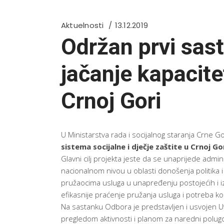
Aktuelnosti
13.12.2019
Održan prvi sas
jačanje kapacite
Crnoj Gori
U Ministarstva rada i socijalnog staranja Crne G
sistema socijalne i dječje zaštite u Crnoj Go
Glavni cilj projekta jeste da se unaprijede adminis
nacionalnom nivou u oblasti donošenja politika i
pružaocima usluga u unapređenju postojećih i iz
efikasnije praćenje pružanja usluga i potreba ko
Na sastanku Odbora je predstavljen i usvojen Uv
pregledom aktivnosti i planom za naredni polugo