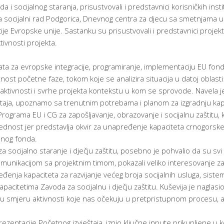
 socijalnog staranja, prisustvovali i predstavnici korisničkih instituc
a socijalni rad Podgorica, Dnevnog centra za djecu sa smetnjama u ra
cije Evropske unije. Sastanku su prisustvovali i predstavnici proje
tivnosti projekta.
rata za evropske integracije, programiranje, implementaciju EU fon
nost početne faze, tokom koje se analizira situacija u datoj oblast
a aktivnosti i svrhe projekta kontekstu u kom se sprovode. Navela je
taja, upoznamo sa trenutnim potrebama i planom za izgradnju kapaci
Programa EU i CG za zapošljavanje, obrazovanje i socijalnu zaštitu,
ijednost jer predstavlja okvir za unapređenje kapaciteta crnogorsk
lnog fonda.
za socijalno staranje i dječju zaštitu, posebno je pohvalio da su svi 
omunikacijom sa projektnim timom, pokazali veliko interesovanje za
enja kapaciteta za razvijanje većeg broja socijalnih usluga, sistema 
acitetima Zavoda za socijalnu i dječju zaštitu. Kuševija je naglasi
 u smjeru aktivnosti koje nas očekuju u pretpristupnom procesu, al
rezentacije Početnog izvještaja, iznio ključne inpute prikupljene u k