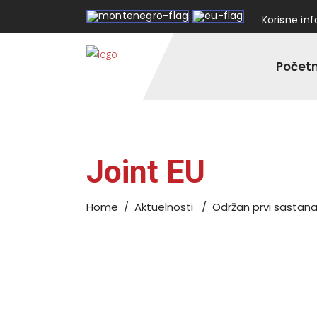
Korisne in
Počet
Joint EU
Home
/
Aktuelnosti
/
Održan prvi sastana