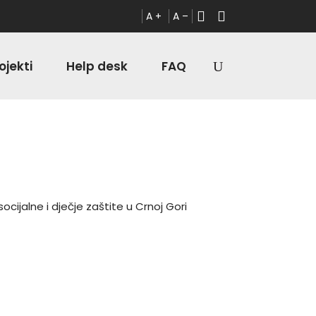
A +
A –
ojekti
Help desk
FAQ
ijalne i dječje zaštite u Crnoj Gori