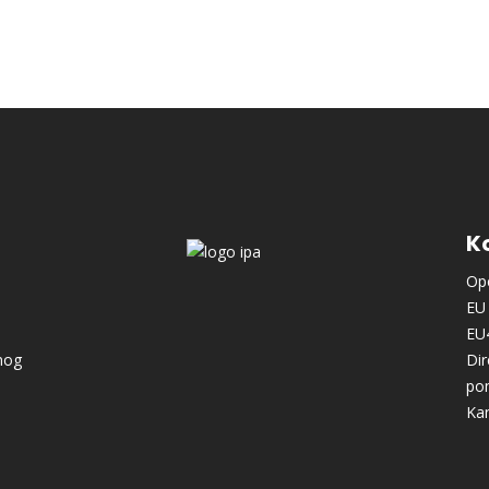
Ko
Ope
EU 
EU
nog
Dir
po
Kan