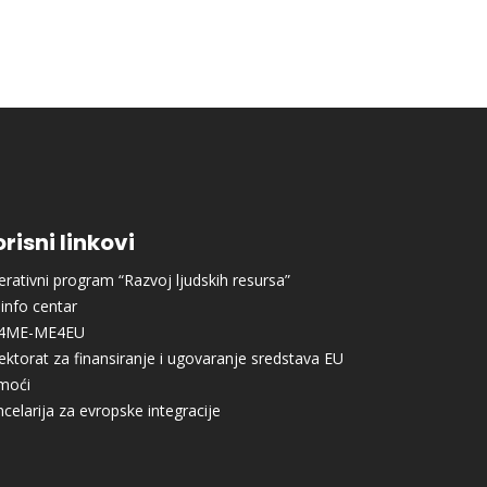
risni linkovi
rativni program “Razvoj ljudskih resursa”
info centar
4ME-ME4EU
ektorat za finansiranje i ugovaranje sredstava EU
moći
celarija za evropske integracije