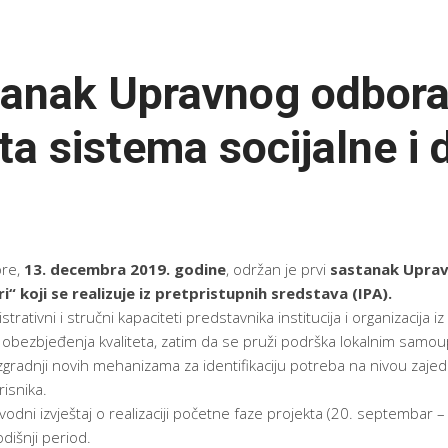
tanak Upravnog odbora
ta sistema socijalne i d
ore,
13. decembra 2019. godine
, održan je prvi
sastanak Uprav
ri“ koji se realizuje iz pretpristupnih sredstava (IPA).
trativni i stručni kapaciteti predstavnika institucija i organizacija iz
 obezbjeđenja kvaliteta, zatim da se pruži podrška lokalnim samoup
gradnji novih mehanizama za identifikaciju potreba na nivou zajedn
risnika.
odni izvještaj o realizaciji početne faze projekta (20. septembar
dišnji period.