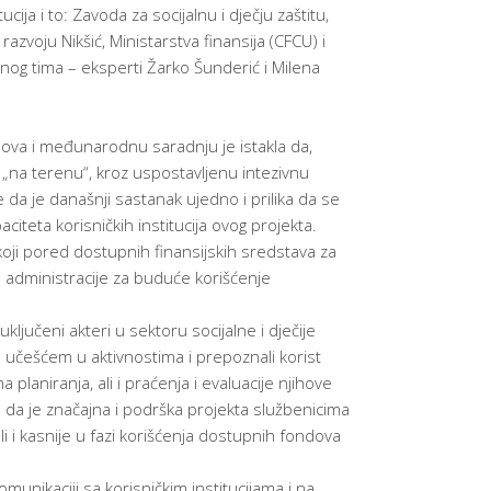
ija i to: Zavoda za socijalnu i dječju zaštitu,
zvoju Nikšić, Ministarstva finansija (CFCU) i
ktnog tima – eksperti Žarko Šunderić i Milena
dova i međunarodnu saradnju je istakla da,
i „na terenu“, kroz uspostavljenu intezivnu
 da je današnji sastanak ujedno i prilika da se
teta korisničkih institucija ovog projekta.
 koji pored dostupnih finansijskih sredstava za
e administracije za buduće korišćenje
uključeni akteri u sektoru socijalne i dječije
 učešćem u aktivnostima i prepoznali korist
planiranja, ali i praćenja i evaluacije njihove
o da je značajna i podrška projekta službenicima
i i kasnije u fazi korišćenja dostupnih fondova
omunikaciji sa korisničkim institucijama i na