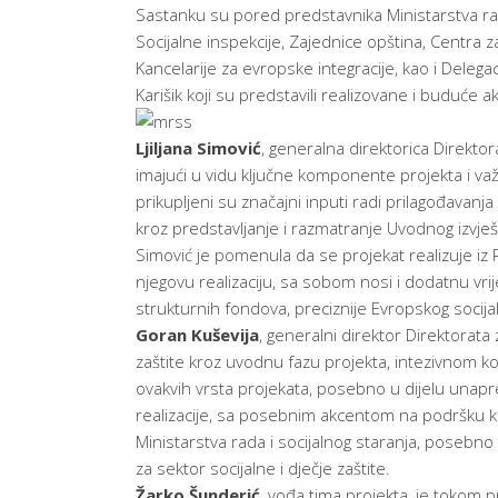
Sastanku su pored predstavnika Ministarstva rada i
Socijalne inspekcije, Zajednice opština, Centra z
Kancelarije za evropske integracije, kao i Delega
Karišik koji su predstavili realizovane i buduće ak
Ljiljana Simović
, generalna direktorica Direkto
imajući u vidu ključne komponente projekta i važ
prikupljeni su značajni inputi radi prilagođavanj
kroz predstavljanje i razmatranje Uvodnog izvješ
Simović je pomenula da se projekat realizuje iz 
njegovu realizaciju, sa sobom nosi i dodatnu vr
strukturnih fondova, preciznije Evropskog socija
Goran Kuševija
, generalni direktor Direktorata 
zaštite kroz uvodnu fazu projekta, intezivnom k
ovakvih vrsta projekata, posebno u dijelu unapređ
realizacije, sa posebnim akcentom na podršku kap
Ministarstva rada i socijalnog staranja, posebno
za sektor socijalne i dječje zaštite.
Žarko Šunderić
, vođa tima projekta, je tokom p