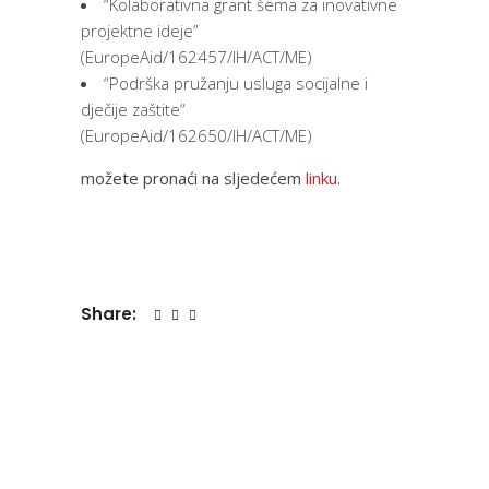
“Kolaborativna grant šema za inovativne
projektne ideje”
(EuropeAid/162457/IH/ACT/ME)
“Podrška pružanju usluga socijalne i
dječije zaštite“
(EuropeAid/162650/IH/ACT/ME)
možete pronaći na sljedećem
linku
.
Share: