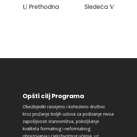
Prethodna
Sledeća
Opšti cilj Programa
Obezbijediti razvijeno i kohezivno društvo
kroz pružanje boljih uslova za podizanje nivoa
zapošljivosti stanovništva, poboljšanje
kvaliteta formalnog i neformalnog
obrazovanja i cjeloživotnog učenja, uz