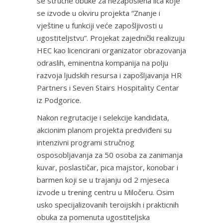
se stručne obuke za nezaposlena lica koje
se izvode u okviru projekta “Znanje i
vještine u funkciji veće zapošljivosti u
ugostiteljstvu”. Projekat zajednički realizuju
HEC kao licencirani organizator obrazovanja
odraslih, eminentna kompanija na polju
razvoja ljudskih resursa i zapošljavanja HR
Partners i Seven Stairs Hospitality Centar
iz Podgorice.
Nakon regrutacije i selekcije kandidata,
akcionim planom projekta predviđeni su
intenzivni programi stručnog
osposobljavanja za 50 osoba za zanimanja
kuvar, poslastičar, pica majstor, konobar i
barmen koji se u trajanju od 2 mjeseca
izvode u trening centru u Miločeru. Osim
usko specijalizovanih teroijskih i prakticnih
obuka za pomenuta ugostiteljska