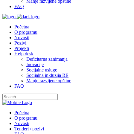
Manje razvijene opštine
FAQ
Početna
O programu
Novosti
Pozivi
Projekti
Help desk
Deficitarna zanimanja
Inovacije
Socijalne usluge
Socijalna inkluzija RE
Manje razvijene opštine
FAQ
Početna
O programu
Novosti
Tenderi / pozivi