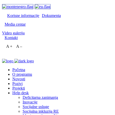
Korisne informacije
Dokumenta
Media centar
Video galerija
Kontakt
A +
A –
Početna
O programu
Novosti
Pozivi
Projekti
Help desk
Deficitarna zanimanja
Inovacije
Socijalne usluge
Socijalna inkluzija RE