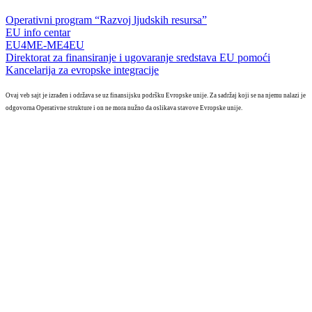
Operativni program “Razvoj ljudskih resursa”
EU info centar
EU4ME-ME4EU
Direktorat za finansiranje i ugovaranje sredstava EU pomoći
Kancelarija za evropske integracije
Ovaj veb sajt je izrađen i održava se uz finansijsku podršku Evropske unije. Za sadržaj koji se na njemu nalazi je
odgovorna Operativne strukture i on ne mora nužno da oslikava stavove Evropske unije.