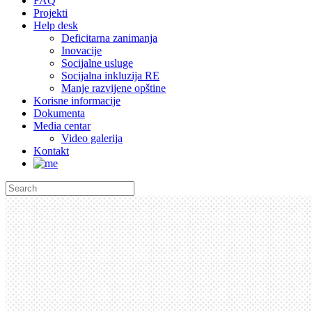
FAQ
Projekti
Help desk
Deficitarna zanimanja
Inovacije
Socijalne usluge
Socijalna inkluzija RE
Manje razvijene opštine
Korisne informacije
Dokumenta
Media centar
Video galerija
Kontakt