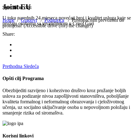
Joint EU
Specifični cilj:
U toku narednih 24 mjeseca povećati broj i kvalitet usluga koje se
Home
/
Gradovi
/
Podgorica
/
Pristupačnim prevozom do
pružaju osobama sa invaliditetom u Crnoj Gori
promjena! (Accessible drive (for) the change!)
Share:
Prethodna
Sledeća
Opšti cilj Programa
Obezbijediti razvijeno i kohezivno društvo kroz pružanje boljih
uslova za podizanje nivoa zapošljivosti stanovništva, poboljšanje
kvaliteta formalnog i neformalnog obrazovanja i cjeloživotnog
učenja, uz socijalno uključivanje osoba u nepovoljnom položaju i
smanjenje rizika od siromaštva.
Korisni linkovi