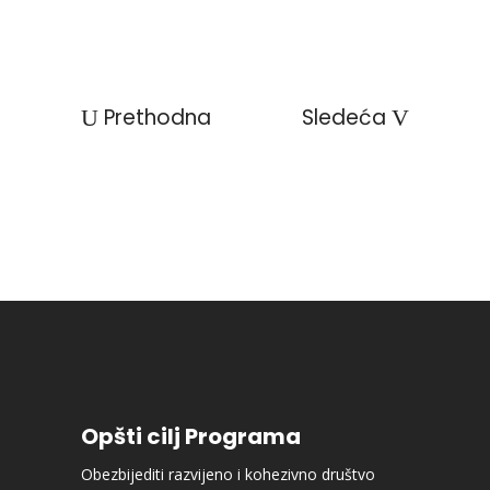
Prethodna
Sledeća
Opšti cilj Programa
Obezbijediti razvijeno i kohezivno društvo