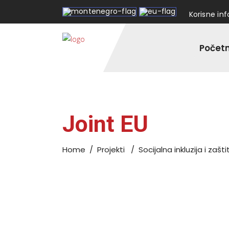
Korisne in
Počet
Joint EU
Home
/
Projekti
/
Socijalna inkluzija i zašti