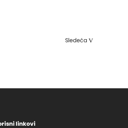
Sledeća
risni linkovi