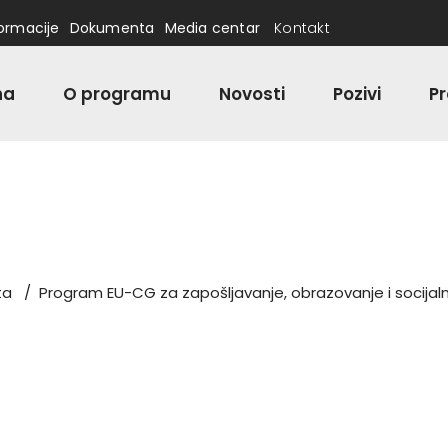
formacije
Dokumenta
Media centar
Kontakt
na
O programu
Novosti
Pozivi
Pr
ta
/
Program EU-CG za zapošljavanje, obrazovanje i socijaln