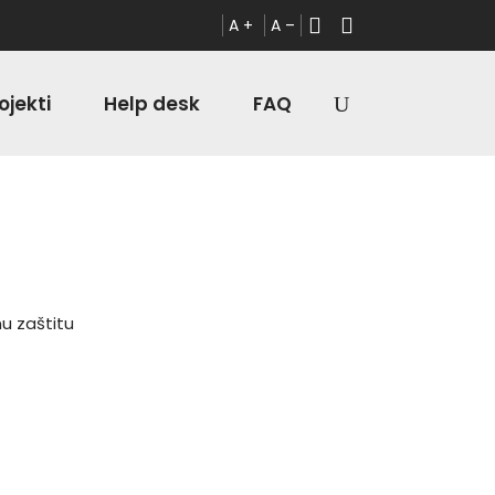
A +
A –
ojekti
Help desk
FAQ
u zaštitu