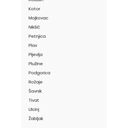
Kotor
Mojkovac
Nikšić
Petnjica
Plav
Pljevlja
Plužine
Podgorica
Rožaje
Šavnik
Tivat
Ulcinj
Žabljak