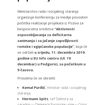
Ministarstvo rada i socijalnog staranja
organizuje konferenciju za medije povodom
početka realizacije projekata iz Poziva za
bespovratna sredstva
“Aktivnosti
osposobljavanja za deficitarna
zanimanja i za jačanje zapošljivosti
romske i egipćanske populacije”
, koja će
se održati
u srijedu, 11. decembra 2019.
godine u EU Info centru (Ul. 19
decembar) u Podgorici, sa početkom u
9 časova.
Prisutima će se obratiti:
Kemal Purišić
, ministar rada i socijalnog
staranja;
Hermann Spitz
, sef Sektora za
saradnju u Delegaciji Evropske unije u Crnoj