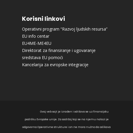
Korisni linkovi
Operativni program “Razvoj ljudskih resursa”
EU info centar
EU4ME-ME4EU
Direktorat za finansiranje i ugovaranje
sredstava EU pomoći
Kancelarija za evropske integracije
Ovaj veb sajt je izrađen i održava se uz finansijsku
podršku Evropske unije. Za sadržaj koji se na njemu nalazi je
odgovorna Operativne strukture i on ne mora nužno da oslikava