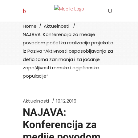
Joint EU
Home
/
Aktuelnosti
/
NAJAVA: Konferencija za medije
povodom početka realizacije projekata
iz Poziva “Aktivnosti osposobljavanja za
deficitarna zanimanja i za jačanje
zapošljivosti romske i egipćanske
populacije“
Aktuelnosti
10.12.2019
NAJAVA:
Konferencija za
medije povodom