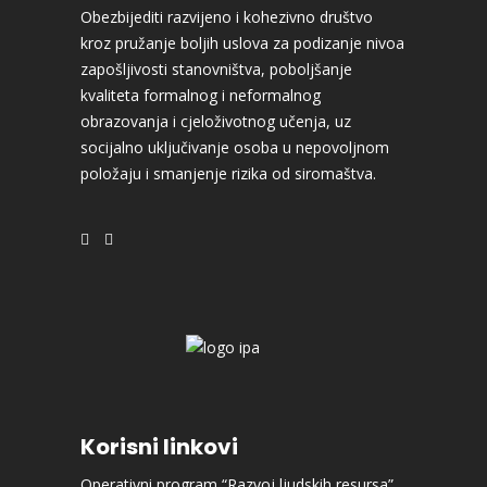
Obezbijediti razvijeno i kohezivno društvo
kroz pružanje boljih uslova za podizanje nivoa
zapošljivosti stanovništva, poboljšanje
kvaliteta formalnog i neformalnog
obrazovanja i cjeloživotnog učenja, uz
socijalno uključivanje osoba u nepovoljnom
položaju i smanjenje rizika od siromaštva.
Korisni linkovi
Operativni program “Razvoj ljudskih resursa”