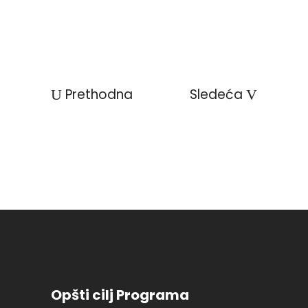
Prethodna
Sledeća
Opšti cilj Programa