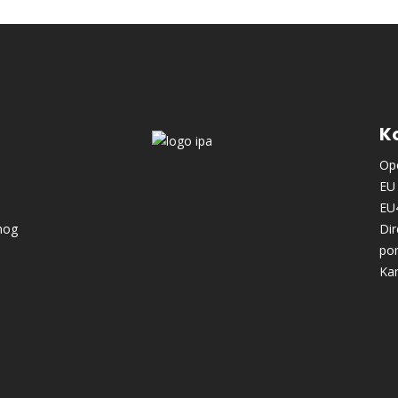
Ko
Ope
EU 
EU
nog
Dir
po
Kan