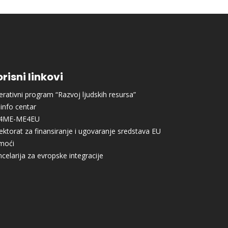
risni linkovi
rativni program “Razvoj ljudskih resursa”
info centar
4ME-ME4EU
ektorat za finansiranje i ugovaranje sredstava EU
moći
celarija za evropske integracije