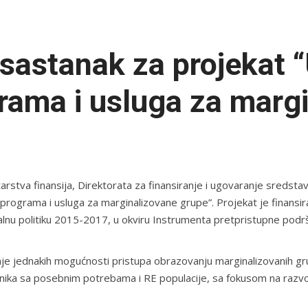
 sastanak za projekat 
rama i usluga za marg
rstva finansija, Direktorata za finansiranje i ugovaranje sredstav
programa i usluga za marginalizovane grupe”. Projekat je finansi
lnu politiku 2015-2017, u okviru Instrumenta pretpristupne podrš
nje jednakih mogućnosti pristupa obrazovanju marginalizovanih gru
enika sa posebnim potrebama i RE populacije, sa fokusom na razv