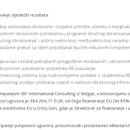
vanje sljedećih rezultata:
 koji zadovoljava obrazovne i socijalne potrebe učenika iz marginal
osebnim obrazovnim potrebama u programe stručnog obrazovanja, za
nog obrazovanja” i dobroj sektorskoj i međusektorskoj saradnji in
nastavne prakse sa ciljem poboljšanja ključnih inkluzivnih kompetenc
 ciljeva kao rezultat poboljšanih prilagođenih modularnih i obrazov
brazovnim potrebama i pripadnike RE populacije;
macionog sistema, koja nudi kompletne podatke o studentima RE p
astavnog osoblja i podizanja svijesti o važnosti obrazovnog infor
ompanijom IBF International Consulting iz Belgije, u konzorcijumu
st ugovora je 384.264,71 EUR, od čega finansiranje EU čini 85% 
a sredstvima EU u Crnoj Gori, gdje je Direktorat za finansiranje
nije potpisnice ugovora, prisustvovali i predstavnici Ministarstv