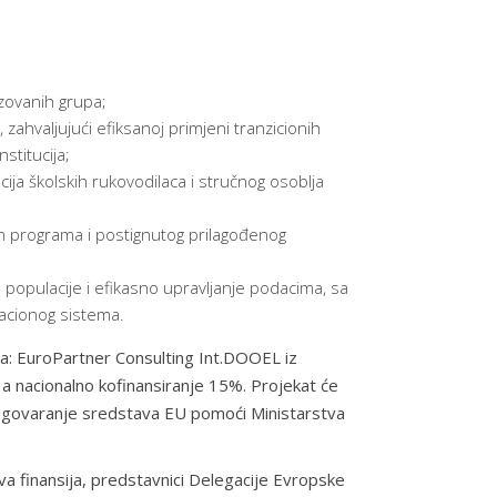
izovanih grupa;
hvaljujući efiksanoj primjeni tranzicionih
stitucija;
ija školskih rukovodilaca i stručnog osoblja
nih programa i postignutog prilagođenog
opulacije i efikasno upravljanje podacima, sa
macionog sistema.
 sa: EuroPartner Consulting Int.DOOEL iz
a nacionalno kofinansiranje 15%. Projekat će
 i ugovaranje sredstava EU pomoći Ministarstva
a finansija, predstavnici Delegacije Evropske