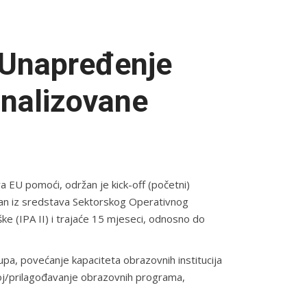
“Unapređenje
inalizovane
a EU pomoći, održan je kick-off (početni)
ran iz sredstava Sektorskog Operativnog
ke (IPA II) i trajaće 15 mjeseci, odnosno do
pa, povećanje kapaciteta obrazovnih institucija
oj/prilagođavanje obrazovnih programa,