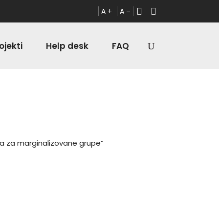
A +
A –
ojekti
Help desk
FAQ
ga za marginalizovane grupe”