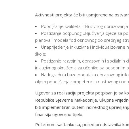
Aktivnosti projekta će biti usmjerene na ostvari
Poboljšanje kvaliteta inkluzivnog obrazovanja
Postizanje potpunog uključivanja djece sa p
planova i modela “od osnovnog do srednjeg struč
Unaprijeđenje inkluzivne i individualizovane 
škole;
Postizanje razvojnih, obrazovnih i socijalnih
inkluzivnog okruženja za učenike sa posebnim o
Nadogradnja baze podataka obrazovnog infor
ciljem poboljšanja kompetencija nastavnog i nen
Ugovor za realizaciju projekta potpisan je sa k
Republike Sjeverne Makedonije. Ukupna vrijedno
biti implementiran putem indirektnog upravljanj
finansija ugovorno tijelo.
Početnom sastanku su, pored predstavnika kompa