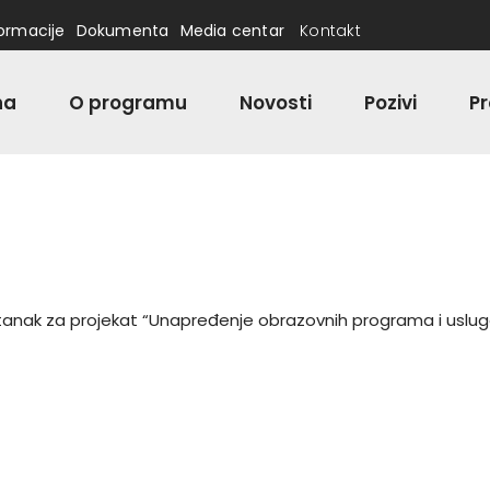
formacije
Dokumenta
Media centar
Kontakt
na
O programu
Novosti
Pozivi
Pr
tanak za projekat “Unapređenje obrazovnih programa i uslu