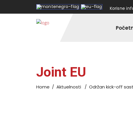
Korisne in
Počet
Joint EU
Home
/
Aktuelnosti
/
Održan kick-off sas