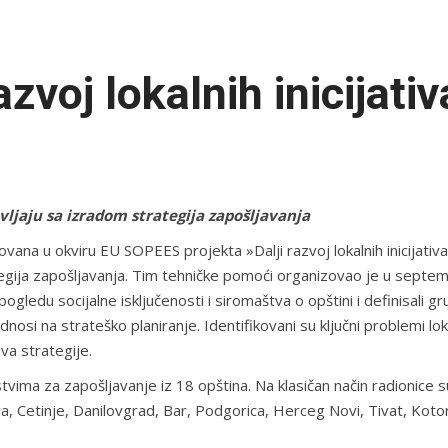
azvoj lokalnih inicijativ
ljaju sa izradom strategija zapošljavanja
ana u okviru EU SOPEES projekta »Dalji razvoj lokalnih inicijativa
ategija zapošljavanja. Tim tehničke pomoći organizovao je u septe
pogledu socijalne isključenosti i siromaštva o opštini i definisali 
nosi na strateško planiranje. Identifikovani su ključni problemi loka
eva strategije.
vima za zapošljavanje iz 18 opština. Na klasičan način radionice s
vlja, Cetinje, Danilovgrad, Bar, Podgorica, Herceg Novi, Tivat, Kotor