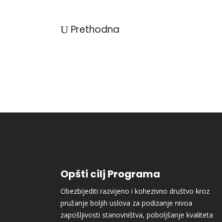
Prethodna
Opšti cilj Programa
Obezbijediti razvijeno i kohezivno društvo kroz
pružanje boljih uslova za podizanje nivoa
zapošljivosti stanovništva, poboljšanje kvaliteta