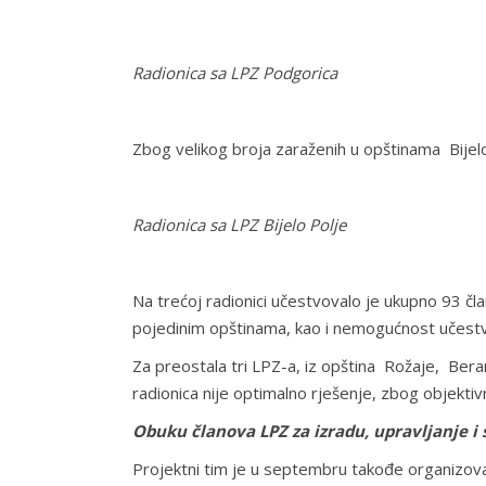
Radionica sa LPZ Podgorica Radion
Zbog velikog broja zaraženih u opštinama Bijelo P
Radionica sa LPZ Bijelo Polje
Na trećoj radionici učestvovalo je ukupno 93 čla
pojedinim opštinama, kao i nemogućnost učest
Za preostala tri LPZ-a, iz opština Rožaje, Beran
radionica nije optimalno rješenje, zbog objekti
Obuku članova LPZ za izradu, upravljanje i
Projektni tim je u septembru takođe organizovao