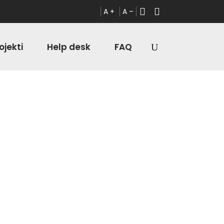
A +
A –
ojekti
Help desk
FAQ