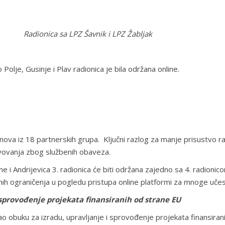
ica sa LPZ Šavnik i LPZ Žabljak
olje, Gusinje i Plav radionica je bila održana online.
nova iz 18 partnerskih grupa. Ključni razlog za manje prisustvo rad
vovanja zbog službenih obaveza.
e i Andrijevica 3. radionica će biti održana zajedno sa 4. radion
vnih ograničenja u pogledu pristupa online platformi za mnoge učes
 sprovođenje projekata finansiranih od strane EU
 obuku za izradu, upravljanje i sprovođenje projekata finansirani