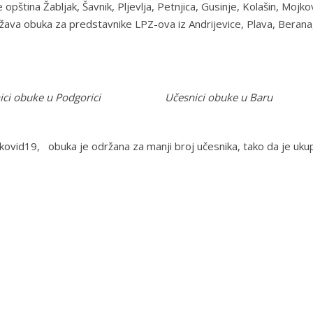
 opština Žabljak, Šavnik, Pljevlja, Petnjica, Gusinje, Kolašin, Mojk
žava obuka za predstavnike LPZ-ova iz Andrijevice, Plava, Berana, 
i obuke u Podgorici Učesnici obuke u Baru
kovid19, obuka je održana za manji broj učesnika, tako da je uku