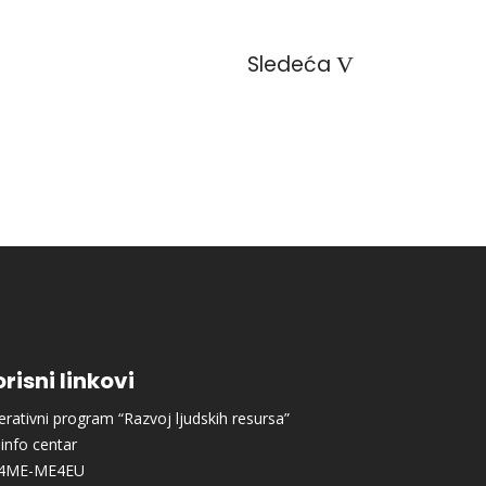
Sledeća
risni linkovi
rativni program “Razvoj ljudskih resursa”
info centar
4ME-ME4EU