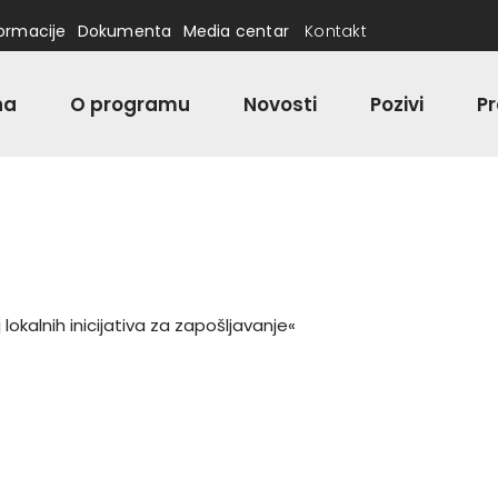
formacije
Dokumenta
Media centar
Kontakt
na
O programu
Novosti
Pozivi
Pr
j lokalnih inicijativa za zapošljavanje«