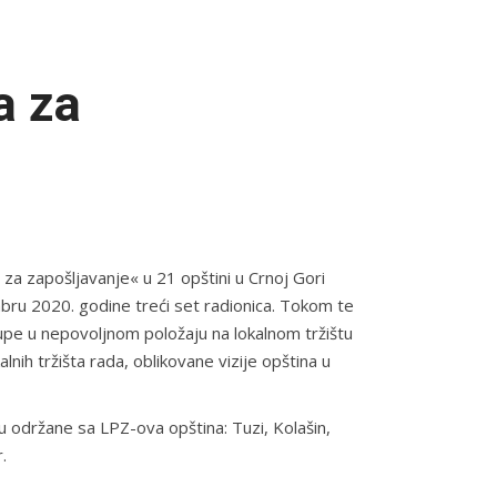
a za
 za zapošljavanje« u 21 opštini u Crnoj Gori
mbru 2020. godine treći set radionica. Tokom te
grupe u nepovoljnom položaju na lokalnom tržištu
lnih tržišta rada, oblikovane vizije opština u
u održane sa LPZ-ova opština: Tuzi, Kolašin,
.