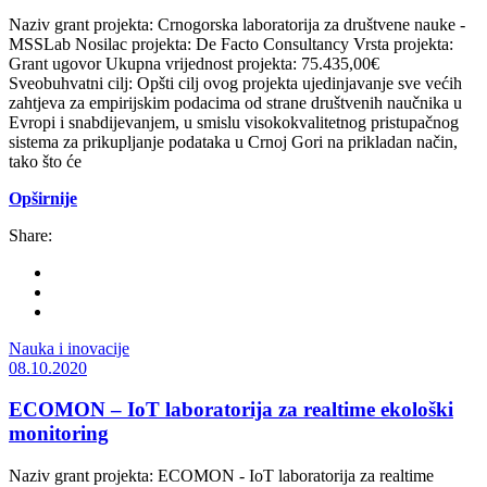
Naziv grant projekta: Crnogorska laboratorija za društvene nauke -
MSSLab Nosilac projekta: De Facto Consultancy Vrsta projekta:
Grant ugovor Ukupna vrijednost projekta: 75.435,00€
Sveobuhvatni cilj: Opšti cilj ovog projekta ujedinjavanje sve većih
zahtjeva za empirijskim podacima od strane društvenih naučnika u
Evropi i snabdijevanjem, u smislu visokokvalitetnog pristupačnog
sistema za prikupljanje podataka u Crnoj Gori na prikladan način,
tako što će
Opširnije
Share:
Nauka i inovacije
08.10.2020
ECOMON – IoT laboratorija za realtime ekološki
monitoring
Naziv grant projekta: ECOMON - IoT laboratorija za realtime