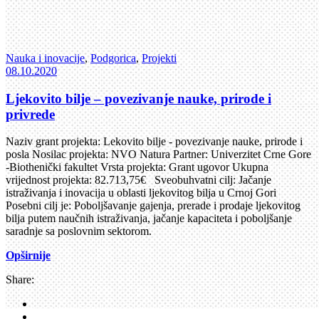
Nauka i inovacije
,
Podgorica
,
Projekti
08.10.2020
Ljekovito bilje – povezivanje nauke, prirode i
privrede
Naziv grant projekta: Lekovito bilje - povezivanje nauke, prirode i
posla Nosilac projekta: NVO Natura Partner: Univerzitet Crne Gore
-Biothenički fakultet Vrsta projekta: Grant ugovor Ukupna
vrijednost projekta: 82.713,75€ Sveobuhvatni cilj: Jačanje
istraživanja i inovacija u oblasti ljekovitog bilja u Crnoj Gori
Posebni cilj je: Poboljšavanje gajenja, prerade i prodaje ljekovitog
bilja putem naučnih istraživanja, jačanje kapaciteta i poboljšanje
saradnje sa poslovnim sektorom.
Opširnije
Share: