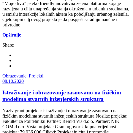
“Moje drvo” je eko friendly inovativna zelena platforma koja je
razvijena u cilju unapređenja stanja okruženja u urbanim sredinama,
u smislu interakcije lokalnih aktera ka poboljšanju urbanog zelenila.
Cjelokupni cilj ovog projekta je da pospješi saradnju naučne i
privredne
Opširnije
Share:
Obrazovanje
,
Projekti
08.10.2020
Istraživanje i obrazovanje zasnovano na fizičkim
modelima stvarnih inženjerskih struktura
Naziv grant projekta: Istraživanje i obrazovanje zasnovano na
fizičkim modelima stvarnih inženjerskih struktura Nosilac projekta:
Fakultet za Politehniku Partner: Remid Vis d.o.o. Partner: NIK
COM d.o.o. Vrsta projekta: Grant ugovor Ukupna vrijednost
projekta: 79.936,00€ Ciljevi: Projekat inicira i promoviše