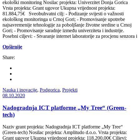
ekološki monitoring Nosilac projekta: Univerzitet Donja Gorica
Vrsta projekta: Grant ugovor Ukupna vrijednost projekta:
81.884,75€ Sveobuhvatni cilj: - Podizanje svijesti o važnosti
ekološkog monitoringa u Crnoj Gori; - Promovisanje upotrebe
najsavremenije tehnologije za poboljšanje životne sredine u Crnoj
Gori; - Promovisanje saradnje između univerziteta i industrije.
Posebni ciljevi: - Stvaranje internet laboratorije za procjenu senzora i
Opširnije
Share:
Nauka i inovacije
,
Podgorica
,
Projekti
08.10.2020
Nadogradnja ICT platforme „My Tree“ (Green-
tech)
Naziv grant projekta: Nadogradnja ICT platforme „My Tree“
(Green-tech) Nosilac projekta: Amplitudo d.o.o. Vrsta projekta:
Grant ugovor Ukupna vrijednost projekta: 118.200,00€ Ciljevi: