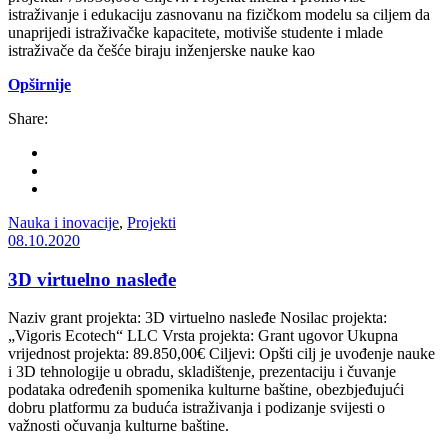
istraživanje i edukaciju zasnovanu na fizičkom modelu sa ciljem da
unaprijedi istraživačke kapacitete, motiviše studente i mlade
istraživače da češće biraju inženjerske nauke kao
Opširnije
Share:
Nauka i inovacije
,
Projekti
08.10.2020
3D virtuelno nasleđe
Naziv grant projekta: 3D virtuelno nasleđe Nosilac projekta:
„Vigoris Ecotech“ LLC Vrsta projekta: Grant ugovor Ukupna
vrijednost projekta: 89.850,00€ Ciljevi: Opšti cilj je uvođenje nauke
i 3D tehnologije u obradu, skladištenje, prezentaciju i čuvanje
podataka određenih spomenika kulturne baštine, obezbjeđujući
dobru platformu za buduća istraživanja i podizanje svijesti o
važnosti očuvanja kulturne baštine.