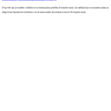
Ovaj veb sajt je izrađen i održava se uz finansijsku podršku Evropske unije. Za sadržaj koji se na njemu nalazi je
odgovorna Operativne strukture i on ne mora nužno da oslikava stavove Evropske unije.