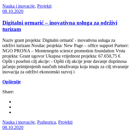
Nauka i inovacije
,
Projekti
08.10.2020
Digitalni ormarić – inovativna usluga za održivi
turizam
Naziv grant projekta: Digitalni ormarić - inovativna usluga za
održivi turizam Nosilac projekta: New Page – office support Partner:
NGO PRONA – Montenegrin science promotion foundation Vrsta
projekta: Grant ugovor Ukupna vrijednost projekta: 67.650,75 €
Opšti i posebni cilj akcije: - Opšti cilj akcije jeste davanje doprinosa
jačanju primijenjenih naučnih istraživanja koja imaju za cilj stvaranje
inovacija za održivi ekonomski razvoj i
Opširnije
Share:
Nauka i inovacije
,
Podgorica
,
Projekti
08.10.2020