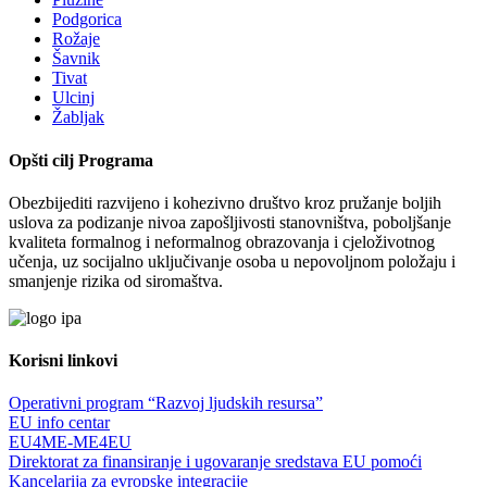
Podgorica
Rožaje
Šavnik
Tivat
Ulcinj
Žabljak
Opšti cilj Programa
Obezbijediti razvijeno i kohezivno društvo kroz pružanje boljih
uslova za podizanje nivoa zapošljivosti stanovništva, poboljšanje
kvaliteta formalnog i neformalnog obrazovanja i cjeloživotnog
učenja, uz socijalno uključivanje osoba u nepovoljnom položaju i
smanjenje rizika od siromaštva.
Korisni linkovi
Operativni program “Razvoj ljudskih resursa”
EU info centar
EU4ME-ME4EU
Direktorat za finansiranje i ugovaranje sredstava EU pomoći
Kancelarija za evropske integracije