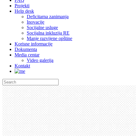
FAQ
Projekti
Help desk
Deficitarna zanimanja
Inovacije
Socijalne usluge
Socijalna inkluzija RE
Manje razvijene opštine
Korisne informacije
Dokumenta
Media centar
Video galerija
Kontakt