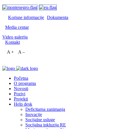
Korisne informacije
Dokumenta
Media centar
Video galerija
Kontakt
A +
A –
Početna
O programu
Novosti
Pozivi
Projekti
Help desk
Deficitarna zanimanja
Inovacije
Socijalne usluge
Socijalna inkluzija RE