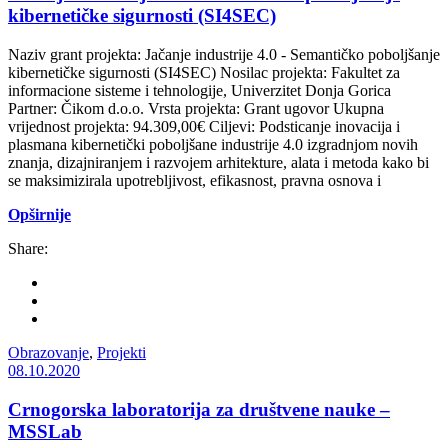
kibernetičke sigurnosti (SI4SEC)
Naziv grant projekta: Jačanje industrije 4.0 - Semantičko poboljšanje
kibernetičke sigurnosti (SI4SEC) Nosilac projekta: Fakultet za
informacione sisteme i tehnologije, Univerzitet Donja Gorica
Partner: Čikom d.o.o. Vrsta projekta: Grant ugovor Ukupna
vrijednost projekta: 94.309,00€ Ciljevi: Podsticanje inovacija i
plasmana kibernetički poboljšane industrije 4.0 izgradnjom novih
znanja, dizajniranjem i razvojem arhitekture, alata i metoda kako bi
se maksimizirala upotrebljivost, efikasnost, pravna osnova i
Opširnije
Share:
Obrazovanje
,
Projekti
08.10.2020
Crnogorska laboratorija za društvene nauke –
MSSLab