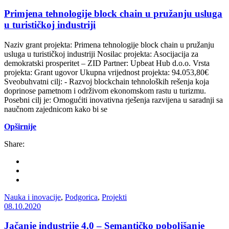
Primjena tehnologije block chain u pružanju usluga
u turističkoj industriji
Naziv grant projekta: Primena tehnologije block chain u pružanju
usluga u turističkoj industriji Nosilac projekta: Asocijacija za
demokratski prosperitet – ZID Partner: Upbeat Hub d.o.o. Vrsta
projekta: Grant ugovor Ukupna vrijednost projekta: 94.053,80€
Sveobuhvatni cilj: - Razvoj blockchain tehnoloških rešenja koja
doprinose pametnom i održivom ekonomskom rastu u turizmu.
Posebni cilj je: Omogućiti inovativna rješenja razvijena u saradnji sa
naučnom zajednicom kako bi se
Opširnije
Share:
Nauka i inovacije
,
Podgorica
,
Projekti
08.10.2020
Jačanje industrije 4.0 – Semantičko poboljšanje