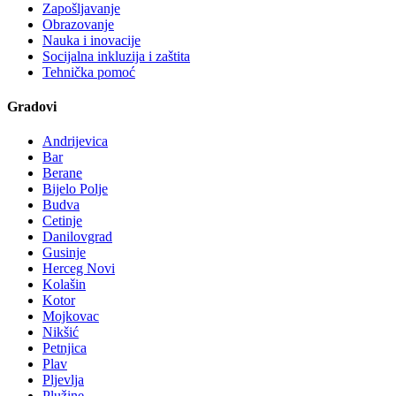
Zapošljavanje
Obrazovanje
Nauka i inovacije
Socijalna inkluzija i zaštita
Tehnička pomoć
Gradovi
Andrijevica
Bar
Berane
Bijelo Polje
Budva
Cetinje
Danilovgrad
Gusinje
Herceg Novi
Kolašin
Kotor
Mojkovac
Nikšić
Petnjica
Plav
Pljevlja
Plužine