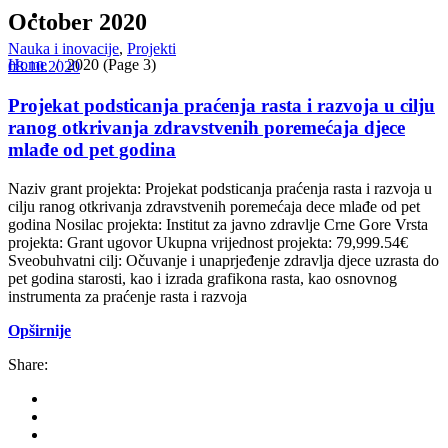
October 2020
Nauka i inovacije
,
Projekti
Home
/
2020
(Page 3)
08.10.2020
Projekat podsticanja praćenja rasta i razvoja u cilju
ranog otkrivanja zdravstvenih poremećaja djece
mlađe od pet godina
Naziv grant projekta: Projekat podsticanja praćenja rasta i razvoja u
cilju ranog otkrivanja zdravstvenih poremećaja dece mlađe od pet
godina Nosilac projekta: Institut za javno zdravlje Crne Gore Vrsta
projekta: Grant ugovor Ukupna vrijednost projekta: 79,999.54€
Sveobuhvatni cilj: Očuvanje i unaprjeđenje zdravlja djece uzrasta do
pet godina starosti, kao i izrada grafikona rasta, kao osnovnog
instrumenta za praćenje rasta i razvoja
Opširnije
Share: