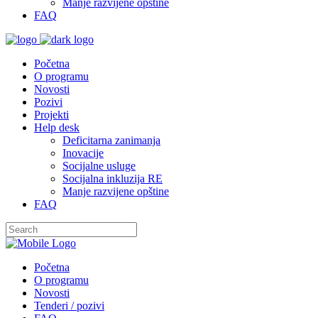
Manje razvijene opštine
FAQ
Početna
O programu
Novosti
Pozivi
Projekti
Help desk
Deficitarna zanimanja
Inovacije
Socijalne usluge
Socijalna inkluzija RE
Manje razvijene opštine
FAQ
Početna
O programu
Novosti
Tenderi / pozivi