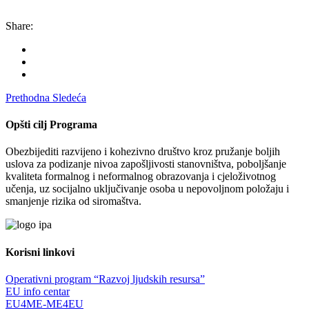
Share:
Prethodna
Sledeća
Opšti cilj Programa
Obezbijediti razvijeno i kohezivno društvo kroz pružanje boljih
uslova za podizanje nivoa zapošljivosti stanovništva, poboljšanje
kvaliteta formalnog i neformalnog obrazovanja i cjeloživotnog
učenja, uz socijalno uključivanje osoba u nepovoljnom položaju i
smanjenje rizika od siromaštva.
Korisni linkovi
Operativni program “Razvoj ljudskih resursa”
EU info centar
EU4ME-ME4EU