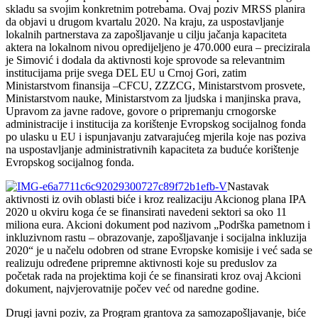
skladu sa svojim konkretnim potrebama. Ovaj poziv MRSS planira
da objavi u drugom kvartalu 2020. Na kraju, za uspostavljanje
lokalnih partnerstava za zapošljavanje u cilju jačanja kapaciteta
aktera na lokalnom nivou opredijeljeno je 470.000 eura – precizirala
je Simović i dodala da aktivnosti koje sprovode sa relevantnim
institucijama prije svega DEL EU u Crnoj Gori, zatim
Ministarstvom finansija –CFCU, ZZZCG, Ministarstvom prosvete,
Ministarstvom nauke, Ministarstvom za ljudska i manjinska prava,
Upravom za javne radove, govore o pripremanju crnogorske
administracije i institucija za korištenje Evropskog socijalnog fonda
po ulasku u EU i ispunjavanju zatvarajućeg mjerila koje nas poziva
na uspostavljanje administrativnih kapaciteta za buduće korištenje
Evropskog socijalnog fonda.
Nastavak
aktivnosti iz ovih oblasti biće i kroz realizaciju Akcionog plana IPA
2020 u okviru koga će se finansirati navedeni sektori sa oko 11
miliona eura. Akcioni dokument pod nazivom „Podrška pametnom i
inkluzivnom rastu – obrazovanje, zapošljavanje i socijalna inkluzija
2020“ je u načelu odobren od strane Evropske komisije i već sada se
realizuju određene pripremne aktivnosti koje su preduslov za
početak rada na projektima koji će se finansirati kroz ovaj Akcioni
dokument, najvjerovatnije počev već od naredne godine.
Drugi javni poziv, za Program grantova za samozapošljavanje, biće