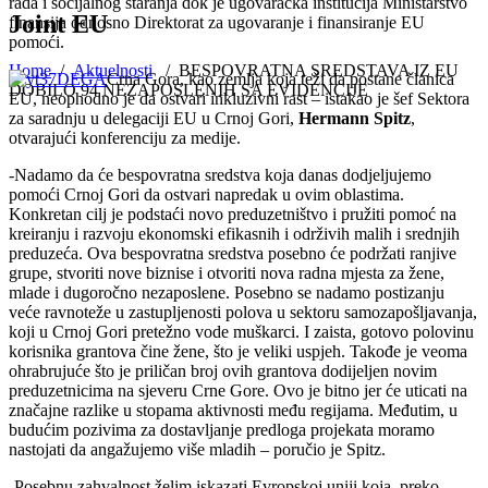
rada i socijalnog staranja dok je ugovaračka institucija Ministarstvo
Joint EU
finansija odnosno Direktorat za ugovaranje i finansiranje EU
pomoći.
Home
/
Aktuelnosti
/
BESPOVRATNA SREDSTAVA IZ EU
Crna Gora, kao zemlja koja teži da postane članica
DOBILO 94 NEZAPOSLENIH SA EVIDENCIJE
EU, neophodno je da ostvari inkluzivni rast – istakao je šef Sektora
za saradnju u delegaciji EU u Crnoj Gori,
Hermann Spitz
,
otvarajući konferenciju za medije.
-Nadamo da će bespovratna sredstva koja danas dodjeljujemo
pomoći Crnoj Gori da ostvari napredak u ovim oblastima.
Konkretan cilj je podstaći novo preduzetništvo i pružiti pomoć na
kreiranju i razvoju ekonomski efikasnih i održivih malih i srednjih
preduzeća. Ova bespovratna sredstva posebno će podržati ranjive
grupe, stvoriti nove biznise i otvoriti nova radna mjesta za žene,
mlade i dugoročno nezaposlene. Posebno se nadamo postizanju
veće ravnoteže u zastupljenosti polova u sektoru samozapošljavanja,
koji u Crnoj Gori pretežno vode muškarci. I zaista, gotovo polovinu
korisnika grantova čine žene, što je veliki uspjeh. Takođe je veoma
ohrabrujuće što je priličan broj ovih grantova dodijeljen novim
preduzetnicima na sjeveru Crne Gore. Ovo je bitno jer će uticati na
značajne razlike u stopama aktivnosti među regijama. Međutim, u
budućim pozivima za dostavljanje predloga projekata moramo
nastojati da angažujemo više mladih – poručio je Spitz.
-Posebnu zahvalnost želim iskazati Evropskoj uniji koja, preko