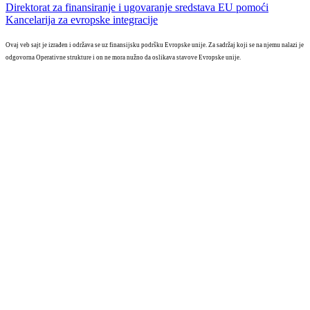
Direktorat za finansiranje i ugovaranje sredstava EU pomoći
Kancelarija za evropske integracije
Ovaj veb sajt je izrađen i održava se uz finansijsku podršku Evropske unije. Za sadržaj koji se na njemu nalazi je
odgovorna Operativne strukture i on ne mora nužno da oslikava stavove Evropske unije.