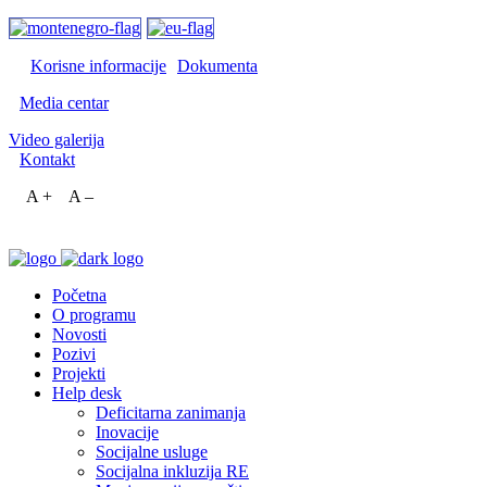
Korisne informacije
Dokumenta
Media centar
Video galerija
Kontakt
A +
A –
Početna
O programu
Novosti
Pozivi
Projekti
Help desk
Deficitarna zanimanja
Inovacije
Socijalne usluge
Socijalna inkluzija RE