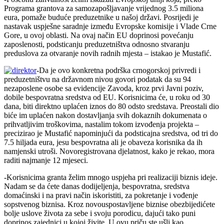
Programa grantova za samozapošljavanje vrijednog 3.5 miliona
eura, pomaže buduće preduzetnike u našoj državi. Posrijedi je
nastavak uspješne saradnje između Evropske komisije i Vlade Crne
Gore, u ovoj oblasti. Na ovaj način EU doprinosi povećanju
zaposlenosti, podsticanju preduzetništva odnosno stvaranju
preduslova za otvaranje novih radnih mjesta – istakao je Mustafić.
-Da je ovo konkretna podrška crnogorskoj privredi i
preduzetništvu na državnom nivou govori podatak da su 94
nezaposlene osobe sa evidencije Zavoda, kroz prvi Javni poziv,
dobile bespovratna sredstva od EU. Korisnicima će, u roku od 30
dana, biti direktno uplaćen iznos do 80 odsto sredstava. Preostali dio
biće im uplaćen nakon dostavljanja svih dokaznih dokumenata o
prihvatljivim troškovima, nastalim tokom izvođenja projekta –
precizirao je Mustafić napominjući da podsticajna sredstva, od tri do
7.5 hiljada eura, jesu bespovratna ali je obaveza korisnika da ih
namjenski utroši. Novoregistrovana djelatnost, kako je rekao, mora
raditi najmanje 12 mjeseci.
-Korisnicima granta želim mnogo uspjeha pri realizaciji biznis ideje.
Nadam se da ćete danas dodijeljenja, bespovratna, sredstva
domaćinski i na pravi način iskoristiti, za pokretanje i vođenje
sopstvenog biznisa. Kroz novouspostavljene biznise obezbijedićete
bolje uslove života za sebe i svoju porodicu, dajući tako puni
doprinos zajednici u kojoj živite. U ovu priču ste ušli kao