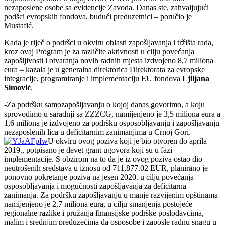
nezaposlene osobe sa evidencije Zavoda. Danas ste, zahvaljujući
podšci evropskih fondova, budući preduzetnici – poručio je
Mustafić.
Kada je riječ o podršci u okviru oblasti zapošljavanja i tržišta rada,
kroz ovaj Program je za različite aktivnosti u cilju povećanja
zapošljivosti i otvaranja novih radnih mjesta izdvojeno 8,7 miliona
eura – kazala je u generalna direktorica Direktorata za evropske
integracije, programiranje i implementaciju EU fondova
Ljiljana
Simović
.
-Za podršku samozapošljavanju o kojoj danas govorimo, a koju
sprovodimo u saradnji sa ZZZCG, namijenjeno je 3,5 miliona eura a
1,6 miliona je izdvojeno za podršku osposobljavanju i zapošljavanju
nezaposlenih lica u deficitarnim zanimanjima u Crnoj Gori.
U okviru ovog poziva koji je bio otvoren do aprila
2019., potpisano je devet grant ugovora koji su u fazi
implementacije. S obzirom na to da je iz ovog poziva ostao dio
neutrošenih sredstava u iznosu od 711,877.02 EUR, planirano je
ponovno pokretanje poziva na jesen 2020. u cilju povećanja
osposobljavanja i mogućnosti zapošljavanja za deficitarna
zanimanja. Za podršku zapošljavanju u manje razvijenim opštinama
namijenjeno je 2,7 miliona eura, u cilju smanjenja postojeće
regionalne razlike i pružanja finansijske podrške poslodavcima,
malim i srednjim preduzećima da osposobe i zaposle radnu snagu u