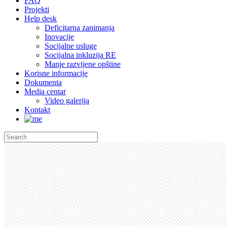
FAQ
Projekti
Help desk
Deficitarna zanimanja
Inovacije
Socijalne usluge
Socijalna inkluzija RE
Manje razvijene opštine
Korisne informacije
Dokumenta
Media centar
Video galerija
Kontakt