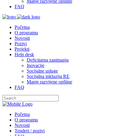
Manje razvijene opštine
FAQ
Početna
O programu
Novosti
Pozivi
Projekti
Help desk
Deficitarna zanimanja
Inovacije
Socijalne usluge
Socijalna inkluzija RE
Manje razvijene opštine
FAQ
Početna
O programu
Novosti
Tenderi / pozivi