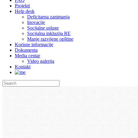
FAQ
Projekti
Help desk
Deficitarna zanimanja
Inovacije
Socijalne usluge
Socijalna inkluzija RE
Manje razvijene opštine
Korisne informacije
Dokumenta
Media centar
Video galerija
Kontakt