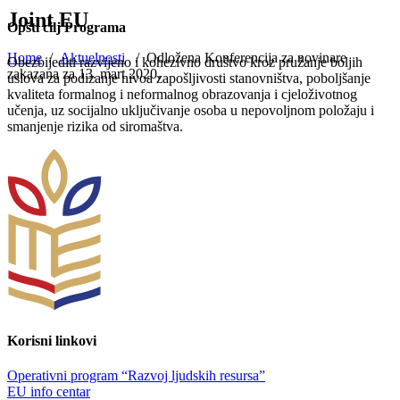
Joint EU
Opšti cilj Programa
Home
/
Aktuelnosti
/
Odložena Konferencija za novinare
Obezbijediti razvijeno i kohezivno društvo kroz pružanje boljih
zakazana za 13. mart 2020.
uslova za podizanje nivoa zapošljivosti stanovništva, poboljšanje
kvaliteta formalnog i neformalnog obrazovanja i cjeloživotnog
učenja, uz socijalno uključivanje osoba u nepovoljnom položaju i
smanjenje rizika od siromaštva.
Korisni linkovi
Operativni program “Razvoj ljudskih resursa”
EU info centar