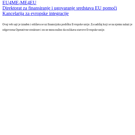
EU4ME-ME4EU
Direktorat za finansiranje i ugovaranje sredstava EU pomoći
Kancelarija za evropske integracije
Ovaj veb sajt je izrađen i održava se uz finansijsku podršku Evropske unije. Za sadržaj koji se na njemu nalazi je
odgovorna Operativne strukture i on ne mora nužno da oslikava stavove Evropske unije.