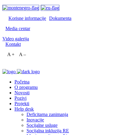
Korisne informacije
Dokumenta
Media centar
Video galerija
Kontakt
A +
A –
Početna
O programu
Novosti
Pozivi
Projekti
Help desk
Deficitarna zanimanja
Inovacije
Socijalne usluge
Socijalna inkluzija RE