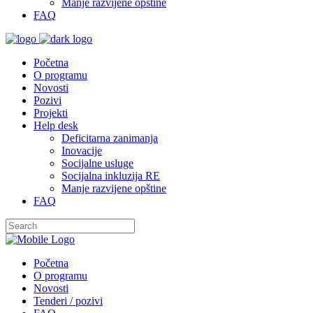
Manje razvijene opštine
FAQ
Početna
O programu
Novosti
Pozivi
Projekti
Help desk
Deficitarna zanimanja
Inovacije
Socijalne usluge
Socijalna inkluzija RE
Manje razvijene opštine
FAQ
Početna
O programu
Novosti
Tenderi / pozivi