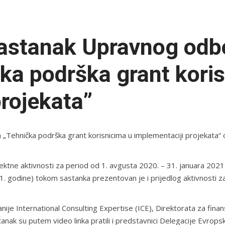
sastanak Upravnog odb
čka podrška grant kori
projekata”
„Tehnička podrška grant korisnicima u implementaciji projekata“ 
tne aktivnosti za period od 1. avgusta 2020. – 31. januara 2021.
. godine) tokom sastanka prezentovan je i prijedlog aktivnosti za
anije International Consulting Expertise (ICE), Direktorata za fin
nak su putem video linka pratili i predstavnici Delegacije Evropsk