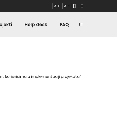
A +
A –
ojekti
Help desk
FAQ
t korisnicima u implementaciji projekata”