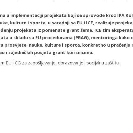
ima u implementaciji projekata koji se sprovode kroz IPA K
ke, kulture i sporta, u saradnji sa EU i ICE, realizuje projek
enju projekata iz pomenute grant šeme. ICE tim eksperata 
ata u skladu sa EU procedurama (PRAG), mentoringa kako onli
 prosvjete, nauke, kulture i sporta, konkretno u praćenju r
o i zajedničkih posjeta grant korisnicima.
 EU i CG za zapošljavanje, obrazovanje i socijalnu zaštitu.