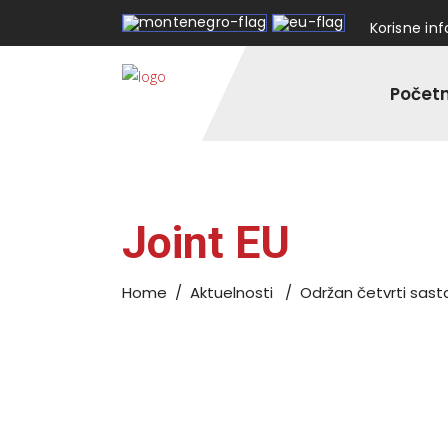
Korisne in
Počet
Joint EU
Home
/
Aktuelnosti
/
Održan četvrti sast