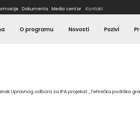
formacije
Dokumenta
Media centar
Kontakt
na
O programu
Novosti
Pozivi
Pr
anak Upravnog odbora za IPA projekat „Tehnička podrška gran