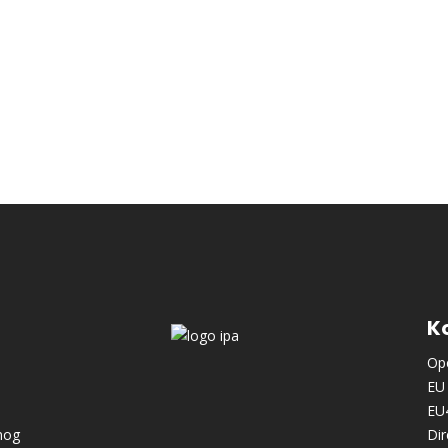
Ko
Ope
EU 
EU
nog
Dir