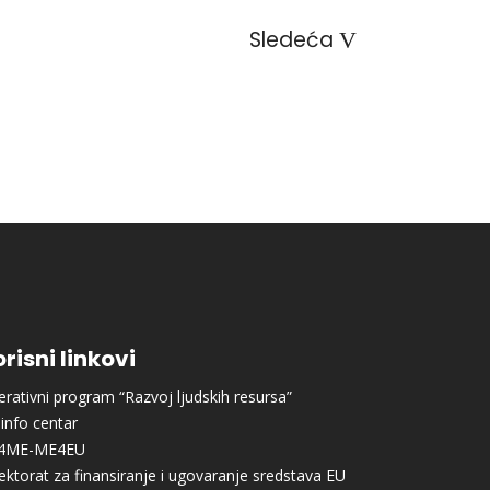
Sledeća
risni linkovi
rativni program “Razvoj ljudskih resursa”
info centar
4ME-ME4EU
ektorat za finansiranje i ugovaranje sredstava EU