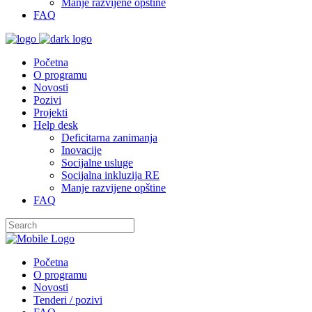
Manje razvijene opštine
FAQ
Početna
O programu
Novosti
Pozivi
Projekti
Help desk
Deficitarna zanimanja
Inovacije
Socijalne usluge
Socijalna inkluzija RE
Manje razvijene opštine
FAQ
Početna
O programu
Novosti
Tenderi / pozivi