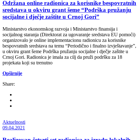
Održana online radionica za korisnike bespovratnih
sredstava u okviru grant šeme “Podrška pružanju
socijalne i dječje zaštite u Crnoj Gori”
Ministarstvo ekonomskog razvoja i Ministarstvo finansija i
socijalnog staranja (Direktorat za ugovaranje sredstava EU pomoći)
organizovalo je online implementacionu radionicu za korisnike
bespovratnih sredstava na temu “Periodično i finalno izvještavanje”,
u okviru grant šeme Podrška pružanju socijalne i dječje zaštite u
Crnoj Gori. Radionica je imala za cilj da pruži podršku za 18
projekata koji su trenutno
Opširnije
Share:
Aktuelnosti
09.04.2021
Realizovan četvrti set radionica za izradu lokalnih