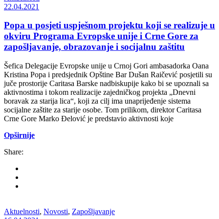
22.04.2021
Popa u posjeti uspješnom projektu koji se realizuje u
okviru Programa Evropske unije i Crne Gore za
zapošljavanje, obrazovanje i socijalnu zaštitu
Šefica Delegacije Evropske unije u Crnoj Gori ambasadorka Oana
Kristina Popa i predsjednik Opštine Bar Dušan Raičević posjetili su
juče prostorije Caritasa Barske nadbiskupije kako bi se upoznali sa
aktivnostima i tokom realizacije zajedničkog projekta „Dnevni
boravak za starija lica“, koji za cilj ima unaprijeđenje sistema
socijalne zaštite za starije osobe. Tom prilikom, direktor Caritasa
Crne Gore Marko Đelović je predstavio aktivnosti koje
Opširnije
Share:
Aktuelnosti
,
Novosti
,
Zapošljavanje