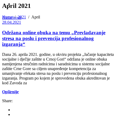
April 2021
Home
/
2021
/
April
Aktuelnosti
28.04.2021
Održana online obuka na temu „Prevladavanje
stresa na poslu i prevencija profesionalnog
izgaranja“
Dana 26. aprila 2021. godine, u okviru projekta „Jačanje kapaciteta
socijalne i dječije zaštite u Crnoj Gori“ održana je online obuka
namijenjena stručnim radnicima i saradnicima u sistemu socijalne
zaštite Crne Gore sa ciljem unapređenje kompetencija za
umanjivanje efekata stresa na poslu i prevenciju profesionalnog
izgaranja. Program po kojem je sprovedena obuka akreditovan je
kod Zavoda za
Opširnije
Share: