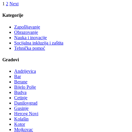
1
2
Next
Kategorije
Zapošljavanje
Obrazovanje
Nauka i inovacije
Socijalna inkluzija i zaštita
Tehnička pomoć
Gradovi
Andrijevica
Bar
Berane
Bijelo Polje
Budva
Cetinje
Danilovgrad
Gusinje
Herceg Novi
Kolašin
Kotor
Mojkovac