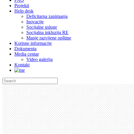
FAQ
Projekti
Help desk
Deficitarna zanimanja
Inovacije
Socijalne usluge
Socijalna inkluzija RE
Manje razvijene opštine
Korisne informacije
Dokumenta
Media centar
Video galerija
Kontakt