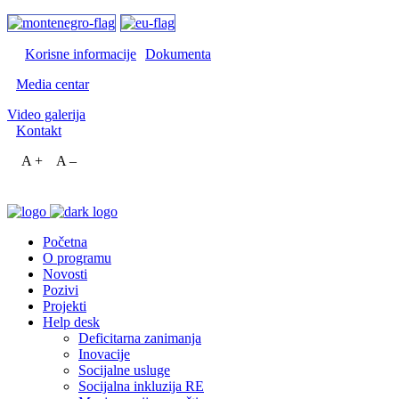
Korisne informacije
Dokumenta
Media centar
Video galerija
Kontakt
A +
A –
Početna
O programu
Novosti
Pozivi
Projekti
Help desk
Deficitarna zanimanja
Inovacije
Socijalne usluge
Socijalna inkluzija RE