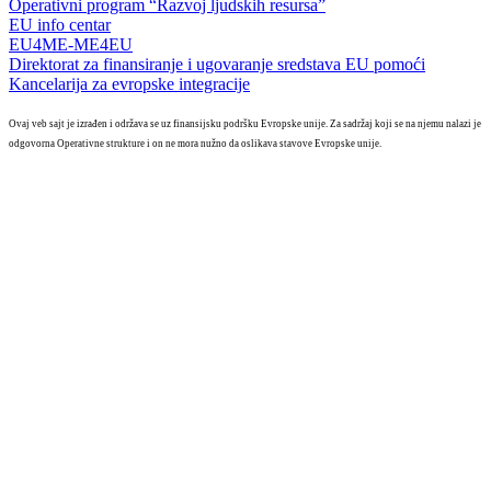
Operativni program “Razvoj ljudskih resursa”
EU info centar
EU4ME-ME4EU
Direktorat za finansiranje i ugovaranje sredstava EU pomoći
Kancelarija za evropske integracije
Ovaj veb sajt je izrađen i održava se uz finansijsku podršku Evropske unije. Za sadržaj koji se na njemu nalazi je
odgovorna Operativne strukture i on ne mora nužno da oslikava stavove Evropske unije.