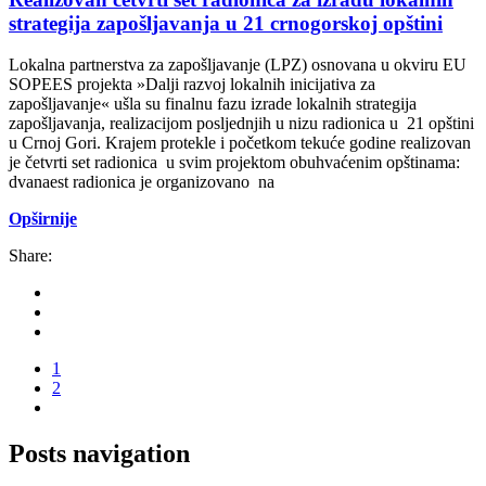
strategija zapošljavanja u 21 crnogorskoj opštini
Lokalna partnerstva za zapošljavanje (LPZ) osnovana u okviru EU
SOPEES projekta »Dalji razvoj lokalnih inicijativa za
zapošljavanje« ušla su finalnu fazu izrade lokalnih strategija
zapošljavanja, realizacijom posljednjih u nizu radionica u 21 opštini
u Crnoj Gori. Krajem protekle i početkom tekuće godine realizovan
je četvrti set radionica u svim projektom obuhvaćenim opštinama:
dvanaest radionica je organizovano na
Opširnije
Share:
1
2
Posts navigation