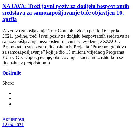
NAJAVA: Treći javni poziv za dodjelu bespovratnih
sredstava za samozapošljavanje biće objavljen 16.
aprila
Zavod za zapošljavanje Crne Gore objaviće u petak, 16. aprila
2021. godine, treći Javni poziv za dodjelu bespovratnih sredstava za
samozapošljavanje nezaposlenim licima sa evidencije ZZZCG.
Bespovratna sredstva se finansiraju iz Projekta “Program grantova
za samozapošljavanje” koji je dio 18 miliona vrijednog Programa
EU i CG za zapošljavanje, obrazovanje i socijalnu zaštitu koji se
finansira iz pretpristupnih
Opširnije
Share:
Aktuelnosti
12.04.2021