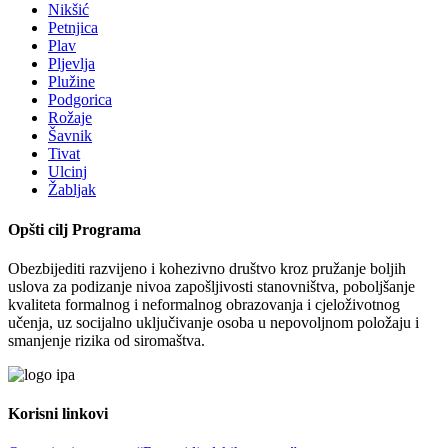
Nikšić
Petnjica
Plav
Pljevlja
Plužine
Podgorica
Rožaje
Šavnik
Tivat
Ulcinj
Žabljak
Opšti cilj Programa
Obezbijediti razvijeno i kohezivno društvo kroz pružanje boljih
uslova za podizanje nivoa zapošljivosti stanovništva, poboljšanje
kvaliteta formalnog i neformalnog obrazovanja i cjeloživotnog
učenja, uz socijalno uključivanje osoba u nepovoljnom položaju i
smanjenje rizika od siromaštva.
Korisni linkovi