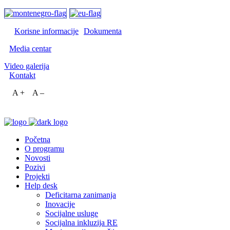
Korisne informacije
Dokumenta
Media centar
Video galerija
Kontakt
A +
A –
Početna
O programu
Novosti
Pozivi
Projekti
Help desk
Deficitarna zanimanja
Inovacije
Socijalne usluge
Socijalna inkluzija RE