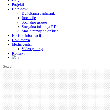
FAQ
Projekti
Help desk
Deficitarna zanimanja
Inovacije
Socijalne usluge
Socijalna inkluzija RE
Manje razvijene opštine
Korisne informacije
Dokumenta
Media centar
Video galerija
Kontakt