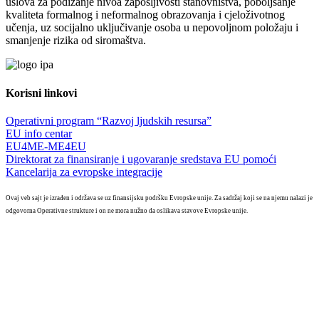
uslova za podizanje nivoa zapošljivosti stanovništva, poboljšanje
kvaliteta formalnog i neformalnog obrazovanja i cjeloživotnog
učenja, uz socijalno uključivanje osoba u nepovoljnom položaju i
smanjenje rizika od siromaštva.
Korisni linkovi
Operativni program “Razvoj ljudskih resursa”
EU info centar
EU4ME-ME4EU
Direktorat za finansiranje i ugovaranje sredstava EU pomoći
Kancelarija za evropske integracije
Ovaj veb sajt je izrađen i održava se uz finansijsku podršku Evropske unije. Za sadržaj koji se na njemu nalazi je
odgovorna Operativne strukture i on ne mora nužno da oslikava stavove Evropske unije.