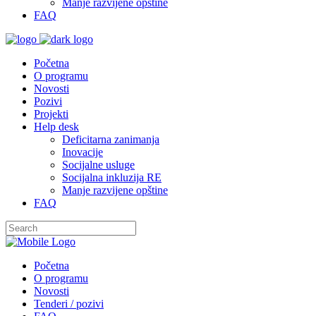
Manje razvijene opštine
FAQ
Početna
O programu
Novosti
Pozivi
Projekti
Help desk
Deficitarna zanimanja
Inovacije
Socijalne usluge
Socijalna inkluzija RE
Manje razvijene opštine
FAQ
Početna
O programu
Novosti
Tenderi / pozivi