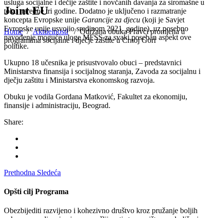
usluga socijalne i dečije zaštite i novčanih davanja za siromašne u
Joint EU
toku naredne tri godine. Dodatno je uključeno i razmatranje
koncepta Evropske unije
Garancije za djecu
(koji je Savjet
Evropske unije usvojio sredinom 2021. godine), uz posebno
Home
/
Aktuelnosti
/
Održana obuka Pravci promjena u
navođenje moguće uloge MFSS za svaki poseban aspekt ove
programima socijalne i dječje zaštite u Crnoj Gori
politike.
Ukupno 18 učesnika je prisustvovalo obuci – predstavnici
Ministarstva finansija i socijalnog staranja, Zavoda za socijalnu i
dječju zaštitu i Ministarstva ekonomskog razvoja.
Obuku je vodila Gordana Matković, Fakultet za ekonomiju,
finansije i administraciju, Beograd.
Share:
Prethodna
Sledeća
Opšti cilj Programa
Obezbijediti razvijeno i kohezivno društvo kroz pružanje boljih