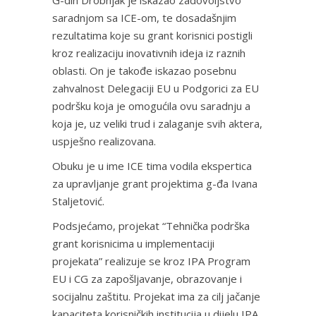
G-din Drobnjak je iskazao zadovoljstvo
saradnjom sa ICE-om, te dosadašnjim
rezultatima koje su grant korisnici postigli
kroz realizaciju inovativnih ideja iz raznih
oblasti. On je takođe iskazao posebnu
zahvalnost Delegaciji EU u Podgorici za EU
podršku koja je omogućila ovu saradnju a
koja je, uz veliki trud i zalaganje svih aktera,
uspješno realizovana.
Obuku je u ime ICE tima vodila ekspertica
za upravljanje grant projektima g-đa Ivana
Staljetović.
Podsjećamo, projekat “Tehnička podrška
grant korisnicima u implementaciji
projekata” realizuje se kroz IPA Program
EU i CG za zapošljavanje, obrazovanje i
socijalnu zaštitu. Projekat ima za cilj jačanje
kapaciteta korisničkih institucija u dijelu IPA