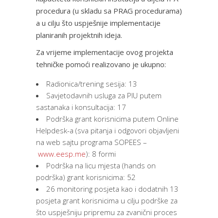
procedura (u skladu sa PRAG procedurama)
a u cilju što uspješnije implementacije
planiranih projektnih ideja.
Za vrijeme implementacije ovog projekta
tehničke pomoći realizovano je ukupno:
Radionica/trening sesija: 13
Savjetodavnih usluga za PIU putem
sastanaka i konsultacija: 17
Podrška grant korisnicima putem Online
Helpdesk-a (sva pitanja i odgovori objavljeni
na web sajtu programa SOPEES –
www.eesp.me
): 8 formi
Podrška na licu mjesta (hands on
podrška) grant korisnicima: 52
26 monitoring posjeta kao i dodatnih 13
posjeta grant korisnicima u cilju podrške za
što uspješniju pripremu za zvanični proces