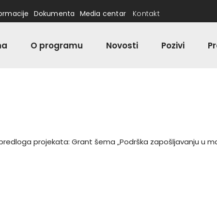
formacije
Dokumenta
Media centar
Kontakt
na
O programu
Novosti
Pozivi
Pr
redloga projekata: Grant šema „Podrška zapošljavanju u ma