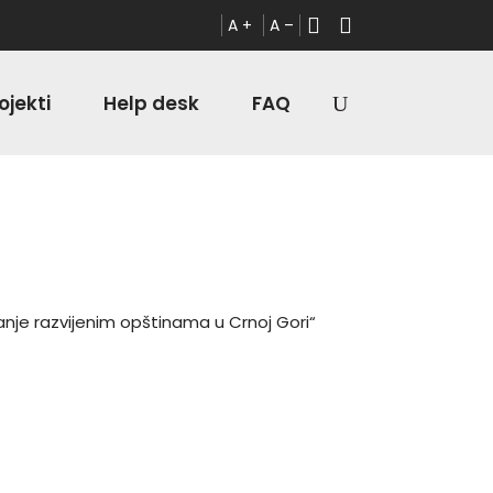
A +
A –
ojekti
Help desk
FAQ
nje razvijenim opštinama u Crnoj Gori“