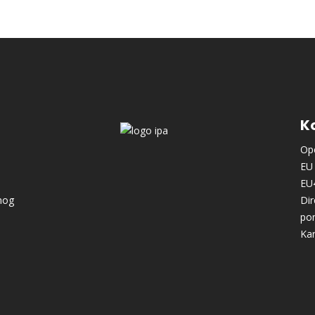
Ko
Ope
EU 
EU
nog
Dir
po
Kan