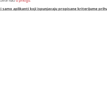
ožete naći
u prilogu.
samo aplikanti koji ispunjavaju propisane kriterijume
prihv