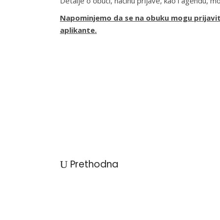
Detalje o obuci, načinu prijave, kao i agendu, m
Napominjemo da se na obuku mogu prijaviti 
aplikante.
Prethodna