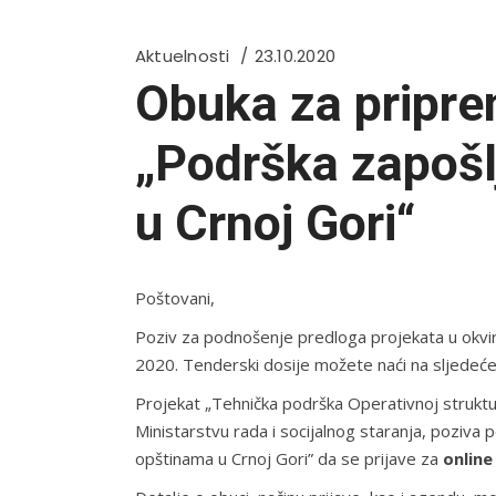
Aktuelnosti
23.10.2020
Obuka za pripre
„Podrška zapošl
u Crnoj Gori“
Poštovani,
Poziv za podnošenje predloga projekata u okvir
2020. Tenderski dosije možete naći na sljedeć
Projekat „Tehnička podrška Operativnoj strukturi
Ministarstvu rada i socijalnog staranja, poziv
opštinama u Crnoj Gori” da se prijave za
onlin