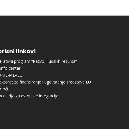
risni linkovi
rativni program “Razvoj ljudskih resursa”
info centar
4ME-ME4EU
ektorat za finansiranje i ugovaranje sredstava EU
moći
celarija za evropske integracije