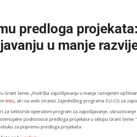
mu predloga projekata
javanju u manje razvi
u Grant šeme „Podrška zapošljavanju u manje razvijenim opštinam
em
linku
, ali i na web stranici Zajedničkog programa EU-CG za zapoš
 za Sektorski operativni program za zapošljavanje, obrazovanje i s
a potencijalne podnosioce predloga projekata u sklopu Grant šeme 
e
obuku za pripremu predloga projekata.