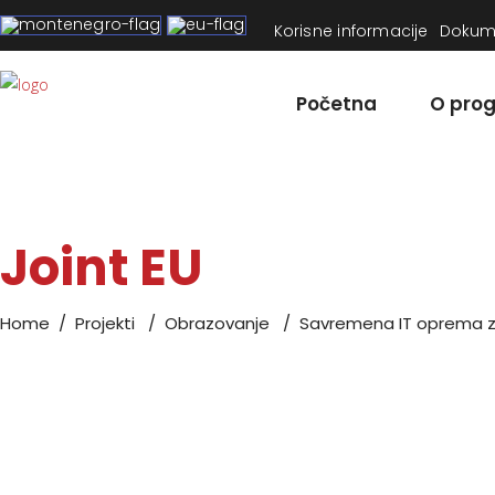
Korisne informacije
Dokum
Početna
O pro
Joint EU
Home
/
Projekti
/
Obrazovanje
/
Savremena IT oprema z