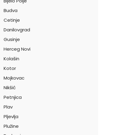
Bijelo Polje
Budva
Cetinje
Danilovgrad
Gusinje
Herceg Novi
Kolašin
Kotor
Mojkovac
Nikšić
Petnjica
Plav
Pljevlja
Plužine