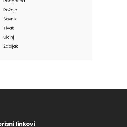
Podgorica
Rožaje
Šavnik
Tivat
Ulcinj
Žabljak
risni linkovi