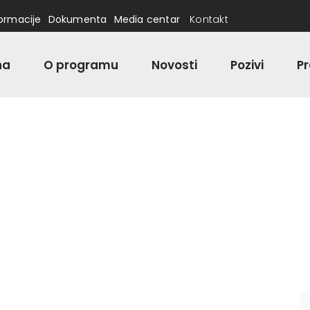
formacije
Dokumenta
Media centar
Kontakt
na
O programu
Novosti
Pozivi
Pr