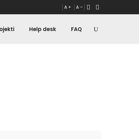
A +
A –
ojekti
Help desk
FAQ