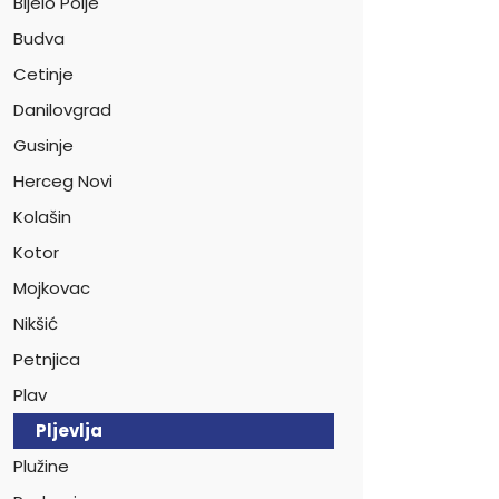
Bijelo Polje
Budva
Cetinje
Danilovgrad
Gusinje
Herceg Novi
Kolašin
Kotor
Mojkovac
Nikšić
Petnjica
Plav
Pljevlja
Plužine