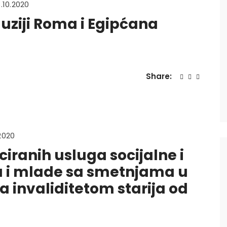
.10.2020
luziji Roma i Egipćana
Share:
2020
ciranih usluga socijalne i
ecu i mlade sa smetnjama u
sa invaliditetom starija od