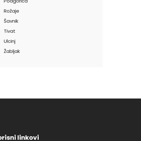
Podgorica
Rožaje
Šavnik
Tivat
Ulcinj
Žabljak
risni linkovi