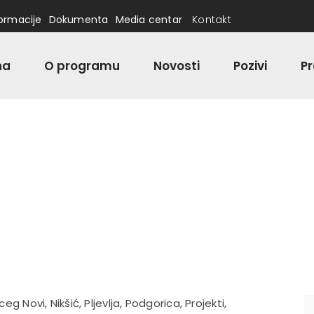
formacije
Dokumenta
Media centar
Kontakt
na
O programu
Novosti
Pozivi
Pr
ceg Novi
,
Nikšić
,
Pljevlja
,
Podgorica
,
Projekti
,