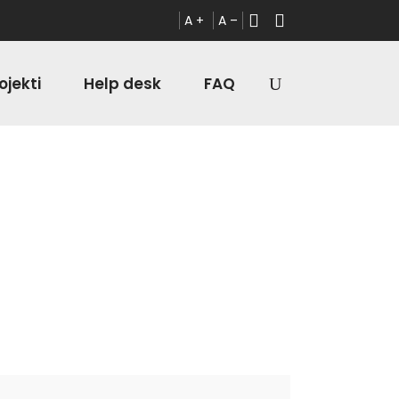
A +
A –
ojekti
Help desk
FAQ