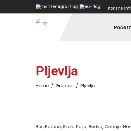
Korisne in
Počet
Pljevlja
Home
/
Gradovi
/
Pljevlja
Bar
,
Berane
,
Bijelo Polje
,
Budva
,
Cetinje
,
Her